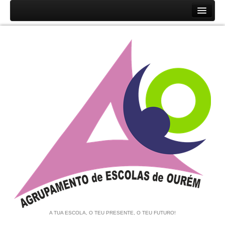
Início
Agrupamento
História
Unidades Orgânicas
Orgãos
Documentos
Associação de Pais e EE
Equipa de Autoavaliação
Notícias
A TUA ESCOLA, O TEU PRESENTE, O TEU FUTURO!
Contratação de Escola