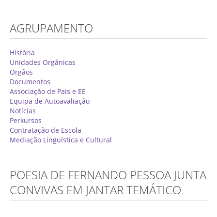
Concurso de Técnicos Especializados
AGRUPAMENTO
Alunos
Oferta Formativa 2026/2027
História
Unidades Orgânicas
Matrículas
Orgãos
Documentos
Critérios Específicos de Avaliação
Associação de Pais e EE
Equipa de Autoavaliação
Ensino Profissionalizante
Notícias
Horários
Perkursos
Contratação de Escola
Educação Especial
Mediação Linguística e Cultural
Ensino de Adultos
Atividades do 1º Ciclo
POESIA DE FERNANDO PESSOA JUNTA
Clubes & Projetos
CONVIVAS EM JANTAR TEMÁTICO
Exames