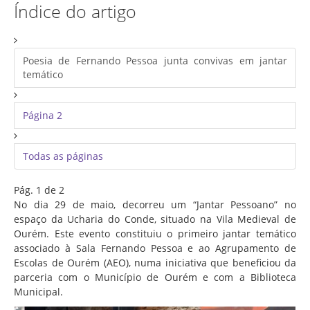
Associação de Estudantes
Índice do artigo
Erasmus+
Calendário Escolar
Poesia de Fernando Pessoa junta convivas em jantar
temático
Manuais Escolares
Horários
Página 2
Serviços
Secretarias
Todas as páginas
Bibliotecas
Pág. 1 de 2
Reprografias/Papelarias
No dia 29 de maio, decorreu um “Jantar Pessoano” no
espaço da Ucharia do Conde, situado na Vila Medieval de
Bufetes/Bares
Ourém. Este evento constituiu o primeiro jantar temático
Refeitórios
associado à Sala Fernando Pessoa e ao Agrupamento de
Escolas de Ourém (AEO), numa iniciativa que beneficiou da
SPO
parceria com o Município de Ourém e com a Biblioteca
Municipal.
Contactos