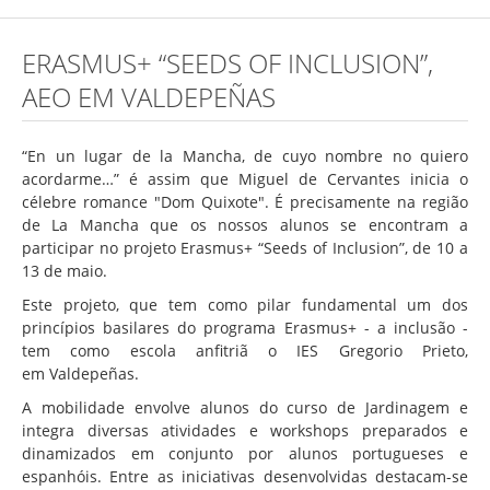
Concurso de Técnicos Especializados
ERASMUS+ “SEEDS OF INCLUSION”,
Alunos
AEO EM VALDEPEÑAS
Oferta Formativa 2026/2027
Matrículas
“En un lugar de la Mancha, de cuyo nombre no quiero
acordarme…” é assim que Miguel de Cervantes inicia o
Critérios Específicos de Avaliação
célebre romance "Dom Quixote". É precisamente na região
de La Mancha que os nossos alunos se encontram a
Ensino Profissionalizante
participar no projeto Erasmus+ “Seeds of Inclusion”, de 10 a
Horários
13 de maio.
Este projeto, que tem como pilar fundamental um dos
Educação Especial
princípios basilares do programa Erasmus+ - a inclusão -
Ensino de Adultos
tem como escola anfitriã o IES Gregorio Prieto,
em Valdepeñas.
Atividades do 1º Ciclo
A mobilidade envolve alunos do curso de Jardinagem e
Clubes & Projetos
integra diversas atividades e workshops preparados e
dinamizados em conjunto por alunos portugueses e
Exames
espanhóis. Entre as iniciativas desenvolvidas destacam-se