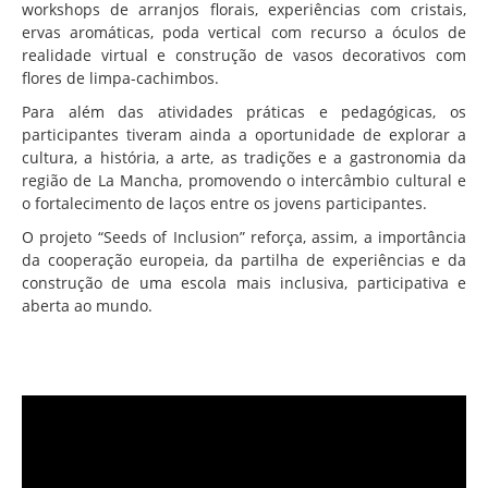
Associação de Estudantes
workshops de arranjos florais, experiências com cristais,
ervas aromáticas, poda vertical com recurso a óculos de
Erasmus+
realidade virtual e construção de vasos decorativos com
flores de limpa-cachimbos.
Calendário Escolar
Para além das atividades práticas e pedagógicas, os
Manuais Escolares
participantes tiveram ainda a oportunidade de explorar a
cultura, a história, a arte, as tradições e a gastronomia da
Horários
região de La Mancha, promovendo o intercâmbio cultural e
Serviços
o fortalecimento de laços entre os jovens participantes.
Secretarias
O projeto “Seeds of Inclusion” reforça, assim, a importância
da cooperação europeia, da partilha de experiências e da
Bibliotecas
construção de uma escola mais inclusiva, participativa e
aberta ao mundo.
Reprografias/Papelarias
Bufetes/Bares
Refeitórios
SPO
Contactos