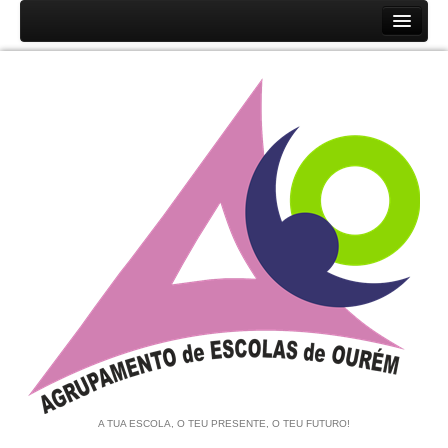
Início
Agrupamento
História
Unidades Orgânicas
Orgãos
Documentos
Associação de Pais e EE
Equipa de Autoavaliação
Notícias
A TUA ESCOLA, O TEU PRESENTE, O TEU FUTURO!
Contratação de Escola