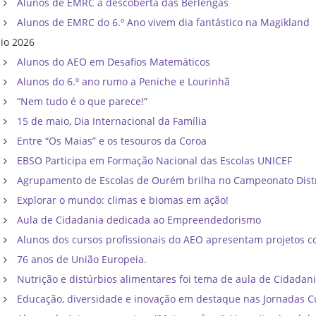
Alunos de EMRC à descoberta das Berlengas
Alunos de EMRC do 6.º Ano vivem dia fantástico na Magikland
io 2026
Alunos do AEO em Desafios Matemáticos
Alunos do 6.º ano rumo a Peniche e Lourinhã
“Nem tudo é o que parece!”
15 de maio, Dia Internacional da Família
Entre “Os Maias” e os tesouros da Coroa
EBSO Participa em Formação Nacional das Escolas UNICEF
Agrupamento de Escolas de Ourém brilha no Campeonato Distri
Explorar o mundo: climas e biomas em ação!
Aula de Cidadania dedicada ao Empreendedorismo
Alunos dos cursos profissionais do AEO apresentam projetos co
76 anos de União Europeia.
Nutrição e distúrbios alimentares foi tema de aula de Cidadan
Educação, diversidade e inovação em destaque nas Jornadas C