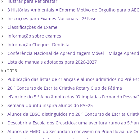
Ilustrar para Reflorestar
3 Histórias Ambientais = Enorme Motivo de Orgulho para o AE
Inscrições para Exames Nacionais - 2ª Fase
Classificações de Exame
Informação sobre exames
Informação Cheques-Dentista
Conferência Nacional de Aprendizagem Móvel – Milage Apren
Lista de manuais adotados para 2026-2027
nho 2026
Publicação das listas de crianças e alunos admitidos no Pré-Esc
26.º Concurso de Escrita Criativa Rotary Club de Fátima
eFanzine do 5.º A no âmbito das “Olimpíadas Fernando Pessoa
Semana Ubuntu inspira alunos do PAE25
Alunos da EBSO distinguidos no 26.º Concurso de Escrita Criati
Descobrir a Escola dos Crescidos: uma aventura rumo ao 5.º a
Alunos de EMRC do Secundário convivem na Praia fluvial de Or