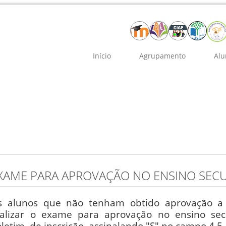
Início
Agrupamento
Alu
XAME PARA APROVAÇÃO NO ENSINO SEC
s alunos que não tenham obtido aprovação a 
ealizar o exame p
ara aprovação no ensino sec
letim de inscrição, assinalando "S" no campo 4.5.