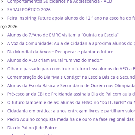
Comportamentos Suicidários na Adolescência - ACD
SARAU POÉTICO 2026
Feira Inspiring Future apoia alunos do 12.º ano na escolha do f
rço 2026
Alunos do 7.ºAno de EMRC visitam a “Quinta da Escola”
A Voz da Comunidade: Aula de Cidadania aproxima alunos do p
Dia Mundial da Árvore: Recuperar e plantar o futuro
Alunos do AEO criam Mural "Em vez do medo?"
Olhar o passado para construir o futuro leva alunos do AEO a Bri
Comemoração do Dia “Mais Contigo” na Escola Básica e Secun
Alunos da Escola Básica e Secundária de Ourém nas Olimpíadas d
Pré-escolar da EBI de Freixianda assinala Dia do Pai com aula d
O futuro também é delas: alunas da EBSO no “Do IT, Girls!” da 
Cidadania em prática: alunos entregam livros e partilham val
Pedro Aquino conquista medalha de ouro na fase regional das 
Dia do Pai no JI de Bairro