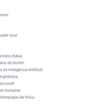
uturo
oder local
ndisi (Itália)
dária de Ourém
e Inteligência Artificial!
e ginástica
Microsoft
ores humanos
Olimpíadas de Física