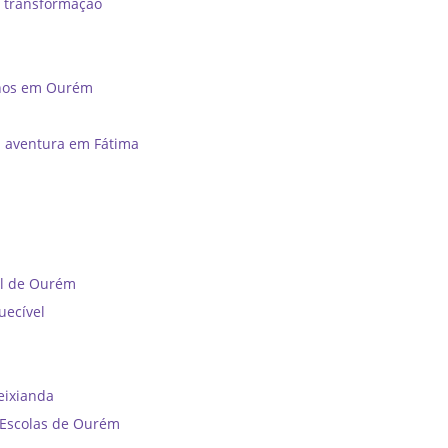
e transformação
unos em Ourém
a aventura em Fátima
al de Ourém
uecível
reixianda
e Escolas de Ourém