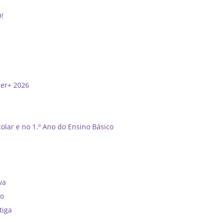
O!
der+ 2026
olar e no 1.º Ano do Ensino Básico
”
va
no
tiga