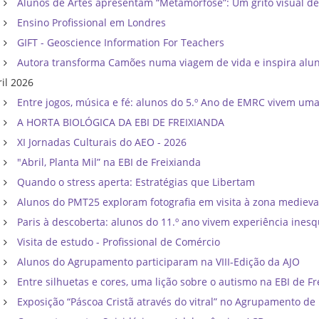
Alunos de Artes apresentam “Metamorfose”: Um grito visual d
Ensino Profissional em Londres
GIFT - Geoscience Information For Teachers
Autora transforma Camões numa viagem de vida e inspira al
ril 2026
Entre jogos, música e fé: alunos do 5.º Ano de EMRC vivem um
A HORTA BIOLÓGICA DA EBI DE FREIXIANDA
XI Jornadas Culturais do AEO - 2026
"Abril, Planta Mil” na EBI de Freixianda
Quando o stress aperta: Estratégias que Libertam
Alunos do PMT25 exploram fotografia em visita à zona mediev
Paris à descoberta: alunos do 11.º ano vivem experiência inesq
Visita de estudo - Profissional de Comércio
Alunos do Agrupamento participaram na VIII-Edição da AJO
Entre silhuetas e cores, uma lição sobre o autismo na EBI de F
Exposição “Páscoa Cristã através do vitral” no Agrupamento d