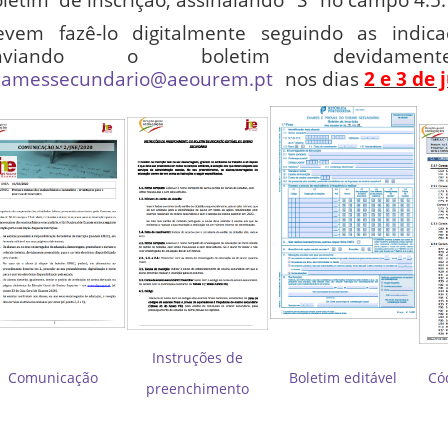
evem fazê-lo digitalmente seguindo as indic
nviando o boletim devidamen
xamessecundario@aeourem.pt
nos dias
2 e 3 de 
Instruções de
Comunicação
Boletim editável
Có
preenchimento