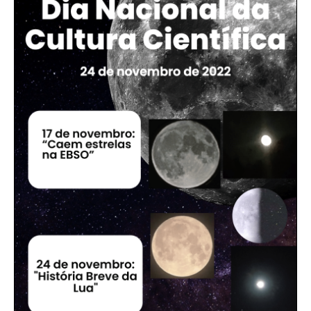
Associação de Estudantes
Erasmus+
Calendário Escolar
Manuais Escolares
Horários
Serviços
Secretarias
Bibliotecas
Reprografias/Papelarias
Bufetes/Bares
Refeitórios
SPO
Contactos