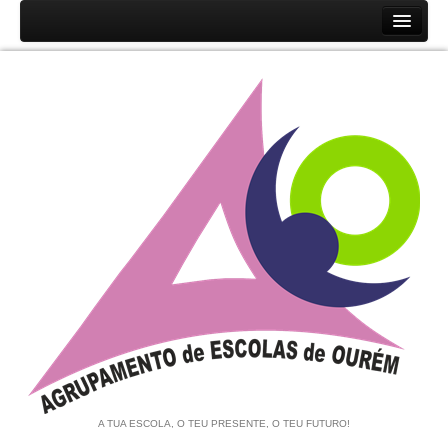
Início
Agrupamento
História
Unidades Orgânicas
Orgãos
Documentos
Associação de Pais e EE
Equipa de Autoavaliação
Notícias
A TUA ESCOLA, O TEU PRESENTE, O TEU FUTURO!
Contratação de Escola