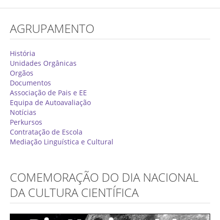
Concurso de Técnicos Especializados
AGRUPAMENTO
Alunos
Oferta Formativa 2026/2027
História
Unidades Orgânicas
Matrículas
Orgãos
Documentos
Critérios Específicos de Avaliação
Associação de Pais e EE
Equipa de Autoavaliação
Ensino Profissionalizante
Notícias
Horários
Perkursos
Contratação de Escola
Educação Especial
Mediação Linguística e Cultural
Ensino de Adultos
Atividades do 1º Ciclo
COMEMORAÇÃO DO DIA NACIONAL
Clubes & Projetos
DA CULTURA CIENTÍFICA
Exames