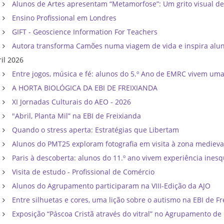
Alunos de Artes apresentam “Metamorfose”: Um grito visual d
Ensino Profissional em Londres
GIFT - Geoscience Information For Teachers
Autora transforma Camões numa viagem de vida e inspira al
ril 2026
Entre jogos, música e fé: alunos do 5.º Ano de EMRC vivem um
A HORTA BIOLÓGICA DA EBI DE FREIXIANDA
XI Jornadas Culturais do AEO - 2026
"Abril, Planta Mil” na EBI de Freixianda
Quando o stress aperta: Estratégias que Libertam
Alunos do PMT25 exploram fotografia em visita à zona mediev
Paris à descoberta: alunos do 11.º ano vivem experiência inesq
Visita de estudo - Profissional de Comércio
Alunos do Agrupamento participaram na VIII-Edição da AJO
Entre silhuetas e cores, uma lição sobre o autismo na EBI de F
Exposição “Páscoa Cristã através do vitral” no Agrupamento d