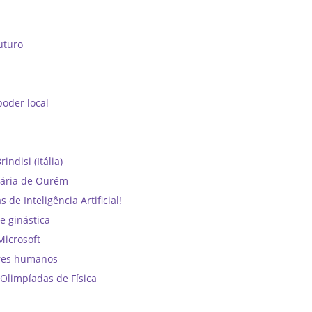
uturo
oder local
ndisi (Itália)
dária de Ourém
e Inteligência Artificial!
e ginástica
Microsoft
ores humanos
Olimpíadas de Física