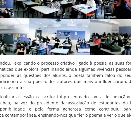
indou, explicando o processo criativo ligado à poesia, as suas fo
máticas que explora, partilhando ainda algumas vivências pesso
sponder às questões dos alunos, o poeta também falou do s
ndicionou a sua poesia, dos autores que mais o influenciaram, 
tros assuntos.
finalizar a sessão, o escritor foi presenteado com a declamaçã
cebeu, na voz do presidente da associação de estudantes da
sponibilidade e pela forma generosa como contribuiu pa
rica contemporânea, ensinando-nos que "ler o poema é ver o que ele