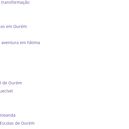
e transformação
unos em Ourém
a aventura em Fátima
al de Ourém
uecível
reixianda
e Escolas de Ourém