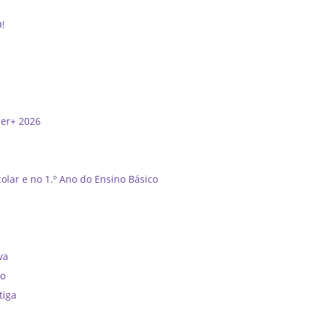
O!
der+ 2026
olar e no 1.º Ano do Ensino Básico
”
va
no
tiga