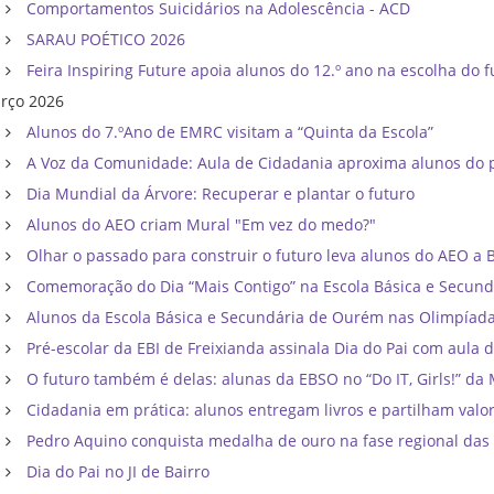
Comportamentos Suicidários na Adolescência - ACD
SARAU POÉTICO 2026
Feira Inspiring Future apoia alunos do 12.º ano na escolha do f
rço 2026
Alunos do 7.ºAno de EMRC visitam a “Quinta da Escola”
A Voz da Comunidade: Aula de Cidadania aproxima alunos do p
Dia Mundial da Árvore: Recuperar e plantar o futuro
Alunos do AEO criam Mural "Em vez do medo?"
Olhar o passado para construir o futuro leva alunos do AEO a Bri
Comemoração do Dia “Mais Contigo” na Escola Básica e Secun
Alunos da Escola Básica e Secundária de Ourém nas Olimpíadas d
Pré-escolar da EBI de Freixianda assinala Dia do Pai com aula d
O futuro também é delas: alunas da EBSO no “Do IT, Girls!” da 
Cidadania em prática: alunos entregam livros e partilham val
Pedro Aquino conquista medalha de ouro na fase regional das 
Dia do Pai no JI de Bairro