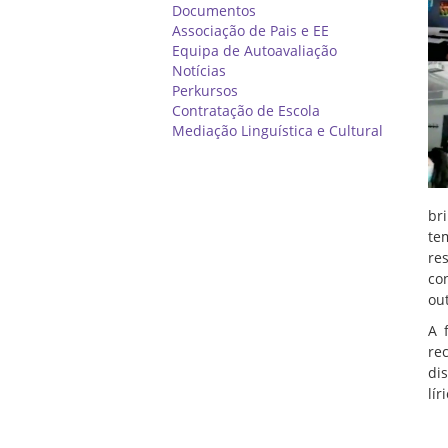
Documentos
Associação de Pais e EE
Equipa de Autoavaliação
Notícias
Perkursos
Contratação de Escola
Mediação Linguística e Cultural
br
te
re
co
ou
A 
re
di
lí