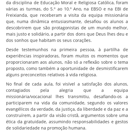
Associação de Estudantes
da disciplina de Educação Moral e Religiosa Católica, foram
várias as turmas, do 5.º ao 10.º Ano, na EBSO e na EBI de
Erasmus+
Freixianda, que receberam a visita da equipa missionária
que, numa dinâmica entusiasmante, desafiou os alunos a
Calendário Escolar
descobrirem que são protagonistas de um mundo melhor,
Manuais Escolares
mais justo e solidário, a partir dos dons que Deus lhes deu e
dos sonhos que habitam os seus corações.
Horários
Desde testemunhos na primeira pessoa, à partilha de
Serviços
experiências inspiradoras, foram muitos os momentos que
proporcionaram aos alunos, não só a reflexão sobre o tema
Secretarias
proposto, como também a oportunidade de desmistificarem
alguns preconceitos relativos à vida religiosa.
Bibliotecas
No final de cada aula, foi visível a satisfação dos alunos,
Reprografias/Papelarias
contagiados pela alegria que a equipa
Bufetes/Bares
missionária/vocacional lhes transmitiu, desafiando-os a
participarem na vida da comunidade, segundo os valores
Refeitórios
evangélicos da verdade, da justiça, da liberdade e da paz e a
construírem, a partir da visão cristã, argumentos sobre uma
SPO
ética da gratuidade, assumindo responsabilidades e gestos
Contactos
de solidariedade na promoção humana.