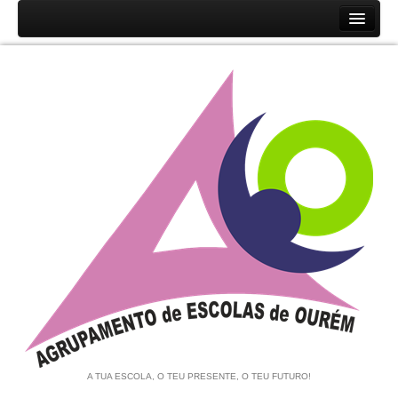
Início
Agrupamento
História
Unidades Orgânicas
Orgãos
Documentos
Associação de Pais e EE
Equipa de Autoavaliação
Notícias
A TUA ESCOLA, O TEU PRESENTE, O TEU FUTURO!
Contratação de Escola