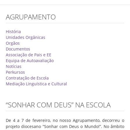
Concurso de Técnicos Especializados
AGRUPAMENTO
Alunos
Oferta Formativa 2026/2027
História
Unidades Orgânicas
Matrículas
Orgãos
Documentos
Critérios Específicos de Avaliação
Associação de Pais e EE
Equipa de Autoavaliação
Ensino Profissionalizante
Notícias
Horários
Perkursos
Contratação de Escola
Educação Especial
Mediação Linguística e Cultural
Ensino de Adultos
Atividades do 1º Ciclo
“SONHAR COM DEUS” NA ESCOLA
Clubes & Projetos
De 4 a 7 de fevereiro, no nosso Agrupamento, decorreu o
Exames
projeto diocesano “Sonhar com Deus o Mundo!”. No âmbito