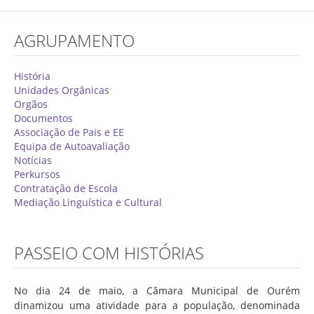
Concurso de Técnicos Especializados
AGRUPAMENTO
Alunos
Oferta Formativa 2026/2027
História
Unidades Orgânicas
Matrículas
Orgãos
Documentos
Critérios Específicos de Avaliação
Associação de Pais e EE
Equipa de Autoavaliação
Ensino Profissionalizante
Notícias
Horários
Perkursos
Contratação de Escola
Educação Especial
Mediação Linguística e Cultural
Ensino de Adultos
Atividades do 1º Ciclo
PASSEIO COM HISTÓRIAS
Clubes & Projetos
No dia 24 de maio, a Câmara Municipal de Ourém
Exames
dinamizou uma atividade para a população, denominada