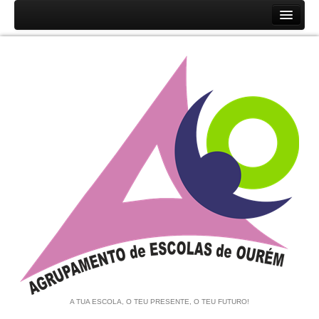
Início
Agrupamento
História
Unidades Orgânicas
Orgãos
Documentos
Associação de Pais e EE
Equipa de Autoavaliação
Notícias
A TUA ESCOLA, O TEU PRESENTE, O TEU FUTURO!
Contratação de Escola