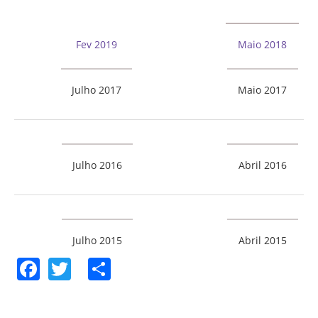
Associação de Estudantes
Erasmus+
Fev 2019
Maio 2018
Calendário Escolar
Manuais Escolares
Julho 2017
Maio 2017
Horários
Serviços
Secretarias
Julho 2016
Abril 2016
Bibliotecas
Reprografias/Papelarias
Bufetes/Bares
Julho 2015
Abril 2015
Refeitórios
Facebook
Twitter
Share
SPO
Contactos