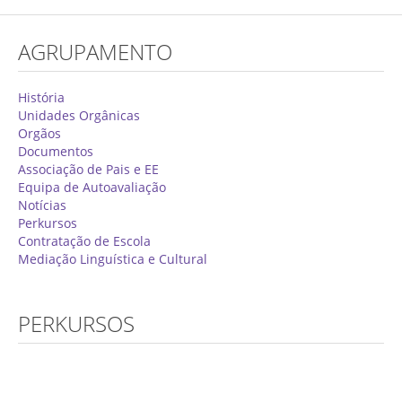
Concurso de Técnicos Especializados
AGRUPAMENTO
Alunos
Oferta Formativa 2026/2027
História
Unidades Orgânicas
Matrículas
Orgãos
Documentos
Critérios Específicos de Avaliação
Associação de Pais e EE
Equipa de Autoavaliação
Ensino Profissionalizante
Notícias
Horários
Perkursos
Contratação de Escola
Educação Especial
Mediação Linguística e Cultural
Ensino de Adultos
Atividades do 1º Ciclo
PERKURSOS
Clubes & Projetos
Exames