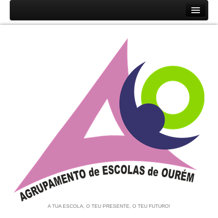
Início
Agrupamento
História
Unidades Orgânicas
Orgãos
Documentos
Associação de Pais e EE
Equipa de Autoavaliação
Notícias
A TUA ESCOLA, O TEU PRESENTE, O TEU FUTURO!
Contratação de Escola