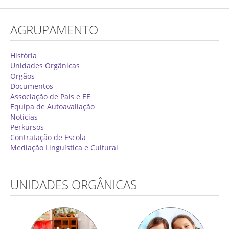
Concurso de Técnicos Especializados
AGRUPAMENTO
Alunos
Oferta Formativa 2026/2027
História
Unidades Orgânicas
Matrículas
Orgãos
Documentos
Critérios Específicos de Avaliação
Associação de Pais e EE
Equipa de Autoavaliação
Ensino Profissionalizante
Notícias
Horários
Perkursos
Contratação de Escola
Educação Especial
Mediação Linguística e Cultural
Ensino de Adultos
Atividades do 1º Ciclo
UNIDADES ORGÂNICAS
Clubes & Projetos
Exames