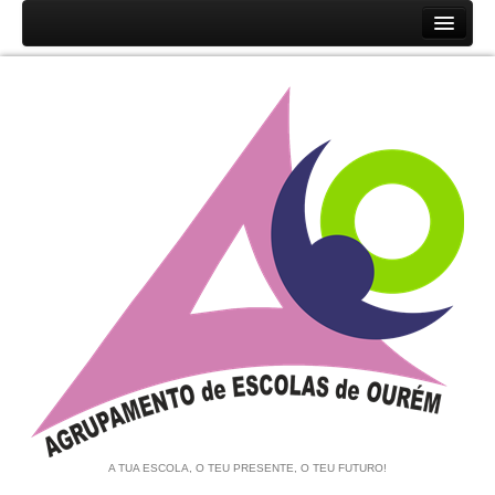
Início
Agrupamento
História
Unidades Orgânicas
Orgãos
Documentos
Associação de Pais e EE
Equipa de Autoavaliação
Notícias
A TUA ESCOLA, O TEU PRESENTE, O TEU FUTURO!
Contratação de Escola