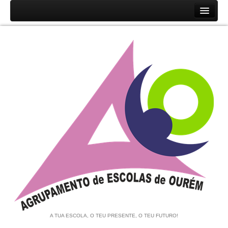
Início
Agrupamento
História
Unidades Orgânicas
Orgãos
Documentos
Associação de Pais e EE
Equipa de Autoavaliação
Notícias
A TUA ESCOLA, O TEU PRESENTE, O TEU FUTURO!
Contratação de Escola