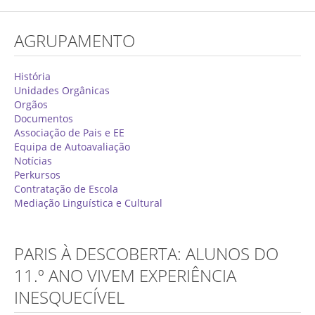
Concurso de Técnicos Especializados
AGRUPAMENTO
Alunos
Oferta Formativa 2026/2027
História
Unidades Orgânicas
Matrículas
Orgãos
Documentos
Critérios Específicos de Avaliação
Associação de Pais e EE
Equipa de Autoavaliação
Ensino Profissionalizante
Notícias
Horários
Perkursos
Contratação de Escola
Educação Especial
Mediação Linguística e Cultural
Ensino de Adultos
Atividades do 1º Ciclo
PARIS À DESCOBERTA: ALUNOS DO
Clubes & Projetos
11.º ANO VIVEM EXPERIÊNCIA
INESQUECÍVEL
Exames