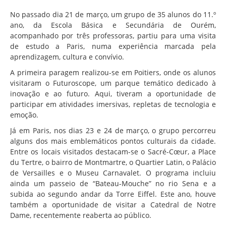
Associação de Estudantes
No passado dia 21 de março, um grupo de 35 alunos do 11.º
Erasmus+
ano, da Escola Básica e Secundária de Ourém,
acompanhado por três professoras, partiu para uma visita
Calendário Escolar
de estudo a Paris, numa experiência marcada pela
Manuais Escolares
aprendizagem, cultura e convívio.
A primeira paragem realizou-se em Poitiers, onde os alunos
Horários
visitaram o Futuroscope, um parque temático dedicado à
Serviços
inovação e ao futuro. Aqui, tiveram a oportunidade de
participar em atividades imersivas, repletas de tecnologia e
Secretarias
emoção.
Bibliotecas
Já em Paris, nos dias 23 e 24 de março, o grupo percorreu
alguns dos mais emblemáticos pontos culturais da cidade.
Reprografias/Papelarias
Entre os locais visitados destacam-se o Sacré-Cœur, a Place
Bufetes/Bares
du Tertre, o bairro de Montmartre, o Quartier Latin, o Palácio
de Versailles e o Museu Carnavalet. O programa incluiu
Refeitórios
ainda um passeio de “Bateau-Mouche” no rio Sena e a
subida ao segundo andar da Torre Eiffel. Este ano, houve
SPO
também a oportunidade de visitar a Catedral de Notre
Contactos
Dame, recentemente reaberta ao público.