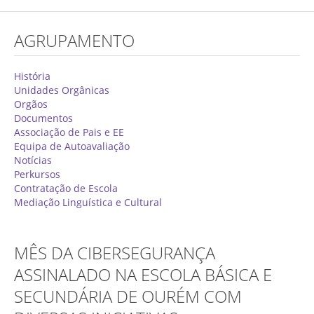
Concurso de Técnicos Especializados
AGRUPAMENTO
Alunos
Oferta Formativa 2026/2027
História
Unidades Orgânicas
Matrículas
Orgãos
Documentos
Critérios Específicos de Avaliação
Associação de Pais e EE
Equipa de Autoavaliação
Ensino Profissionalizante
Notícias
Horários
Perkursos
Contratação de Escola
Educação Especial
Mediação Linguística e Cultural
Ensino de Adultos
Atividades do 1º Ciclo
MÊS DA CIBERSEGURANÇA
Clubes & Projetos
ASSINALADO NA ESCOLA BÁSICA E
SECUNDÁRIA DE OURÉM COM
Exames