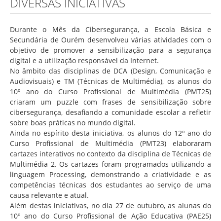
DIVERSAS INICIATIVAS
Associação de Estudantes
Erasmus+
Durante o Mês da Cibersegurança, a Escola Básica e
Calendário Escolar
Secundária de Ourém desenvolveu várias atividades com o
objetivo de promover a sensibilização para a segurança
Manuais Escolares
digital e a utilização responsável da Internet.
No âmbito das disciplinas de DCA (Design, Comunicação e
Horários
Audiovisuais) e TM (Técnicas de Multimédia), os alunos do
Serviços
10º ano do Curso Profissional de Multimédia (PMT25)
criaram um puzzle com frases de sensibilização sobre
Secretarias
cibersegurança, desafiando a comunidade escolar a refletir
sobre boas práticas no mundo digital.
Bibliotecas
Ainda no espírito desta iniciativa, os alunos do 12º ano do
Reprografias/Papelarias
Curso Profissional de Multimédia (PMT23) elaboraram
cartazes interativos no contexto da disciplina de Técnicas de
Bufetes/Bares
Multimédia 2. Os cartazes foram programados utilizando a
linguagem Processing, demonstrando a criatividade e as
Refeitórios
competências técnicas dos estudantes ao serviço de uma
SPO
causa relevante e atual.
Além destas iniciativas, no dia 27 de outubro, as alunas do
Contactos
10º ano do Curso Profissional de Ação Educativa (PAE25)