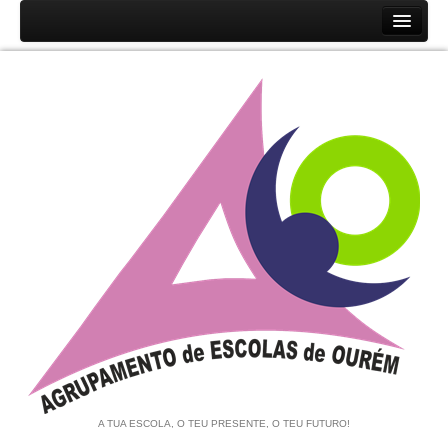
Início
Agrupamento
História
Unidades Orgânicas
Orgãos
Documentos
Associação de Pais e EE
Equipa de Autoavaliação
Notícias
A TUA ESCOLA, O TEU PRESENTE, O TEU FUTURO!
Contratação de Escola