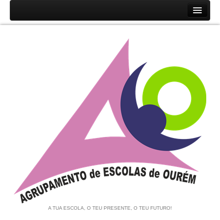
Início
Agrupamento
História
Unidades Orgânicas
Orgãos
Documentos
Associação de Pais e EE
Equipa de Autoavaliação
Notícias
A TUA ESCOLA, O TEU PRESENTE, O TEU FUTURO!
Contratação de Escola