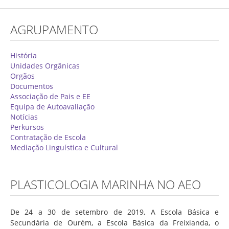
Concurso de Técnicos Especializados
AGRUPAMENTO
Alunos
Oferta Formativa 2026/2027
História
Unidades Orgânicas
Matrículas
Orgãos
Documentos
Critérios Específicos de Avaliação
Associação de Pais e EE
Equipa de Autoavaliação
Ensino Profissionalizante
Notícias
Horários
Perkursos
Contratação de Escola
Educação Especial
Mediação Linguística e Cultural
Ensino de Adultos
Atividades do 1º Ciclo
PLASTICOLOGIA MARINHA NO AEO
Clubes & Projetos
De 24 a 30 de setembro de 2019, A Escola Básica e
Exames
Secundária de Ourém, a Escola Básica da Freixianda, o