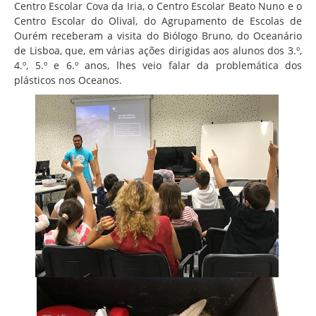
Associação de Estudantes
Centro Escolar Cova da Iria, o Centro Escolar Beato Nuno e o
Centro Escolar do Olival, do Agrupamento de Escolas de
Erasmus+
Ourém receberam a visita do Biólogo Bruno, do Oceanário
de Lisboa, que, em várias ações dirigidas aos alunos dos 3.º,
Calendário Escolar
4.º, 5.º e 6.º anos, lhes veio falar da problemática dos
Manuais Escolares
plásticos nos Oceanos.
Horários
Serviços
Secretarias
Bibliotecas
Reprografias/Papelarias
Bufetes/Bares
Refeitórios
SPO
Contactos