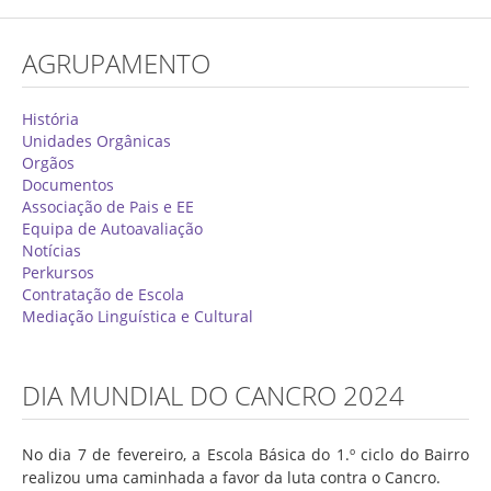
Concurso de Técnicos Especializados
AGRUPAMENTO
Alunos
Oferta Formativa 2026/2027
História
Unidades Orgânicas
Matrículas
Orgãos
Documentos
Critérios Específicos de Avaliação
Associação de Pais e EE
Equipa de Autoavaliação
Ensino Profissionalizante
Notícias
Horários
Perkursos
Contratação de Escola
Educação Especial
Mediação Linguística e Cultural
Ensino de Adultos
Atividades do 1º Ciclo
DIA MUNDIAL DO CANCRO 2024
Clubes & Projetos
No dia 7 de fevereiro, a Escola Básica do 1.º ciclo do Bairro
Exames
realizou uma caminhada a favor da luta contra o Cancro.