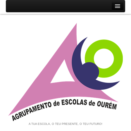
Início
Agrupamento
História
Unidades Orgânicas
Orgãos
Documentos
Associação de Pais e EE
Equipa de Autoavaliação
Notícias
A TUA ESCOLA, O TEU PRESENTE, O TEU FUTURO!
Contratação de Escola