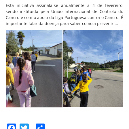
Associação de Estudantes
Esta iniciativa assinala-se anualmente a 4 de fevereiro,
sendo instituída pela União Internacional de Controlo do
Erasmus+
Cancro e com o apoio da Liga Portuguesa contra o Cancro. É
Calendário Escolar
importante falar da doença para saber como a prevenir!...
Manuais Escolares
Horários
Serviços
Secretarias
Bibliotecas
Reprografias/Papelarias
Bufetes/Bares
Refeitórios
SPO
Contactos
Facebook
Twitter
Share