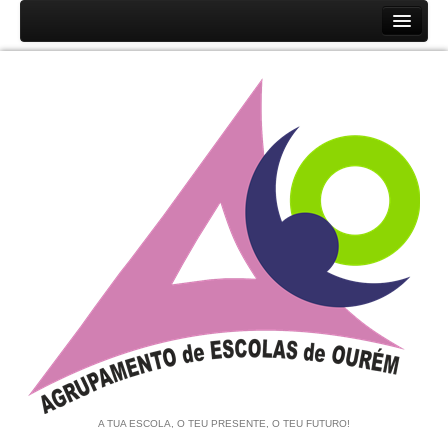
Início
Agrupamento
História
Unidades Orgânicas
Orgãos
Documentos
Associação de Pais e EE
Equipa de Autoavaliação
Notícias
A TUA ESCOLA, O TEU PRESENTE, O TEU FUTURO!
Contratação de Escola