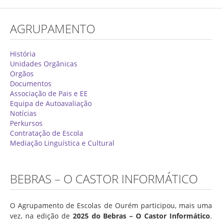
Concurso de Técnicos Especializados
AGRUPAMENTO
Alunos
Oferta Formativa 2026/2027
História
Unidades Orgânicas
Matrículas
Orgãos
Documentos
Critérios Específicos de Avaliação
Associação de Pais e EE
Equipa de Autoavaliação
Ensino Profissionalizante
Notícias
Horários
Perkursos
Contratação de Escola
Educação Especial
Mediação Linguística e Cultural
Ensino de Adultos
Atividades do 1º Ciclo
BEBRAS – O CASTOR INFORMÁTICO
Clubes & Projetos
O Agrupamento de Escolas de Ourém participou, mais uma
Exames
vez, na edição de
2025 do Bebras – O Castor Informático
.