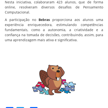
Associação de Estudantes
Nesta iniciativa, colaboraram 423 alunos, que de forma
online, resolveram diversos desafios de Pensamento
Erasmus+
Computacional.
Calendário Escolar
A participação no
Bebras
proporciona aos alunos uma
experiência enriquecedora, estimulando competências
Manuais Escolares
fundamentais, como a autonomia, a criatividade e a
confiança na tomada de decisões, contribuindo, assim, para
Horários
uma aprendizagem mais ativa e significativa.
Serviços
Secretarias
Bibliotecas
Reprografias/Papelarias
Bufetes/Bares
Refeitórios
SPO
Contactos