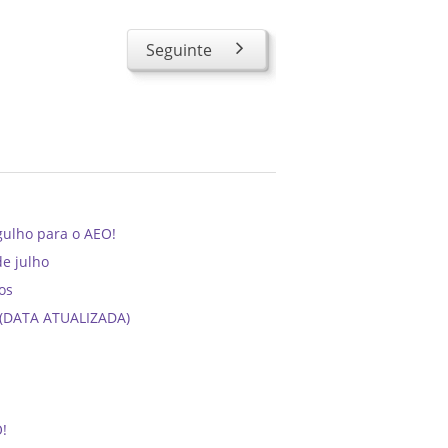
Seguinte
gulho para o AEO!
de julho
os
6 (DATA ATUALIZADA)
O!