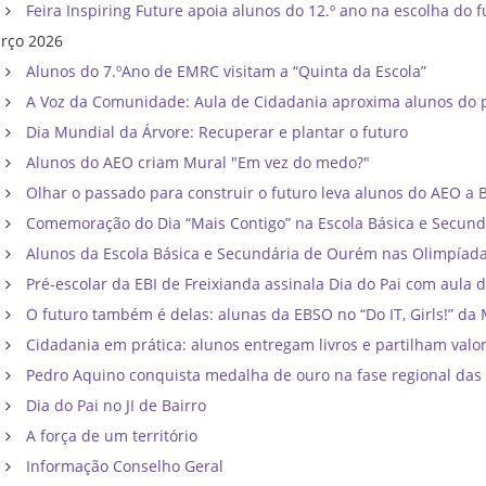
Feira Inspiring Future apoia alunos do 12.º ano na escolha do f
rço 2026
Alunos do 7.ºAno de EMRC visitam a “Quinta da Escola”
A Voz da Comunidade: Aula de Cidadania aproxima alunos do p
Dia Mundial da Árvore: Recuperar e plantar o futuro
Alunos do AEO criam Mural "Em vez do medo?"
Olhar o passado para construir o futuro leva alunos do AEO a Bri
Comemoração do Dia “Mais Contigo” na Escola Básica e Secun
Alunos da Escola Básica e Secundária de Ourém nas Olimpíadas d
Pré-escolar da EBI de Freixianda assinala Dia do Pai com aula d
O futuro também é delas: alunas da EBSO no “Do IT, Girls!” da 
Cidadania em prática: alunos entregam livros e partilham val
Pedro Aquino conquista medalha de ouro na fase regional das 
Dia do Pai no JI de Bairro
A força de um território
Informação Conselho Geral