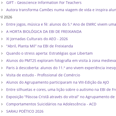
GIFT - Geoscience Information For Teachers
Autora transforma Camões numa viagem de vida e inspira al
ril 2026
Entre jogos, música e fé: alunos do 5.º Ano de EMRC vivem um
A HORTA BIOLÓGICA DA EBI DE FREIXIANDA
XI Jornadas Culturais do AEO - 2026
"Abril, Planta Mil” na EBI de Freixianda
Quando o stress aperta: Estratégias que Libertam
Alunos do PMT25 exploram fotografia em visita à zona mediev
Paris à descoberta: alunos do 11.º ano vivem experiência inesq
Visita de estudo - Profissional de Comércio
Alunos do Agrupamento participaram na VIII-Edição da AJO
Entre silhuetas e cores, uma lição sobre o autismo na EBI de F
Exposição “Páscoa Cristã através do vitral” no Agrupamento d
Comportamentos Suicidários na Adolescência - ACD
SARAU POÉTICO 2026