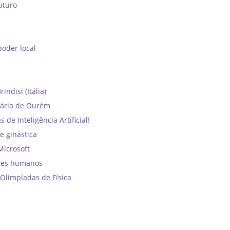
uturo
oder local
ndisi (Itália)
dária de Ourém
e Inteligência Artificial!
e ginástica
Microsoft
ores humanos
Olimpíadas de Física