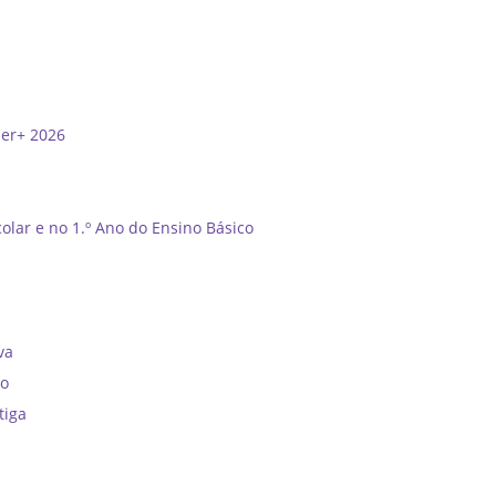
der+ 2026
olar e no 1.º Ano do Ensino Básico
”
va
no
tiga