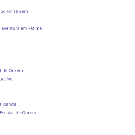
unos em Ourém
a aventura em Fátima
al de Ourém
uecível
reixianda
e Escolas de Ourém