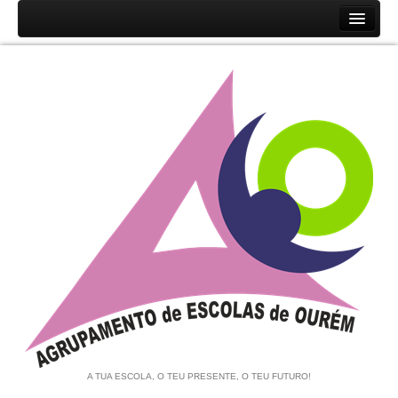
Início
Agrupamento
História
Unidades Orgânicas
Orgãos
Documentos
Associação de Pais e EE
Equipa de Autoavaliação
Notícias
A TUA ESCOLA, O TEU PRESENTE, O TEU FUTURO!
Contratação de Escola