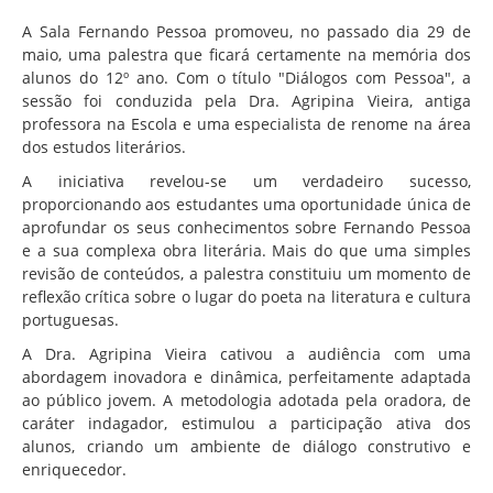
Associação de Estudantes
A Sala Fernando Pessoa promoveu, no passado dia 29 de
Erasmus+
maio, uma palestra que ficará certamente na memória dos
alunos do 12º ano. Com o título "Diálogos com Pessoa", a
Calendário Escolar
sessão foi conduzida pela Dra. Agripina Vieira, antiga
Manuais Escolares
professora na Escola e uma especialista de renome na área
dos estudos literários.
Horários
A iniciativa revelou-se um verdadeiro sucesso,
Serviços
proporcionando aos estudantes uma oportunidade única de
aprofundar os seus conhecimentos sobre Fernando Pessoa
Secretarias
e a sua complexa obra literária. Mais do que uma simples
revisão de conteúdos, a palestra constituiu um momento de
Bibliotecas
reflexão crítica sobre o lugar do poeta na literatura e cultura
Reprografias/Papelarias
portuguesas.
Bufetes/Bares
A Dra. Agripina Vieira cativou a audiência com uma
abordagem inovadora e dinâmica, perfeitamente adaptada
Refeitórios
ao público jovem. A metodologia adotada pela oradora, de
caráter indagador, estimulou a participação ativa dos
SPO
alunos, criando um ambiente de diálogo construtivo e
Contactos
enriquecedor.