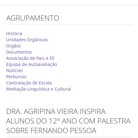
Concurso de Técnicos Especializados
AGRUPAMENTO
Alunos
Oferta Formativa 2026/2027
História
Unidades Orgânicas
Matrículas
Orgãos
Documentos
Critérios Específicos de Avaliação
Associação de Pais e EE
Equipa de Autoavaliação
Ensino Profissionalizante
Notícias
Horários
Perkursos
Contratação de Escola
Educação Especial
Mediação Linguística e Cultural
Ensino de Adultos
Atividades do 1º Ciclo
DRA. AGRIPINA VIEIRA INSPIRA
Clubes & Projetos
ALUNOS DO 12º ANO COM PALESTRA
SOBRE FERNANDO PESSOA
Exames