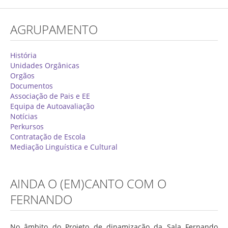
Concurso de Técnicos Especializados
AGRUPAMENTO
Alunos
Oferta Formativa 2026/2027
História
Unidades Orgânicas
Matrículas
Orgãos
Documentos
Critérios Específicos de Avaliação
Associação de Pais e EE
Equipa de Autoavaliação
Ensino Profissionalizante
Notícias
Horários
Perkursos
Contratação de Escola
Educação Especial
Mediação Linguística e Cultural
Ensino de Adultos
Atividades do 1º Ciclo
AINDA O (EM)CANTO COM O
Clubes & Projetos
FERNANDO
Exames
No âmbito do Projeto de dinamização da Sala Fernando