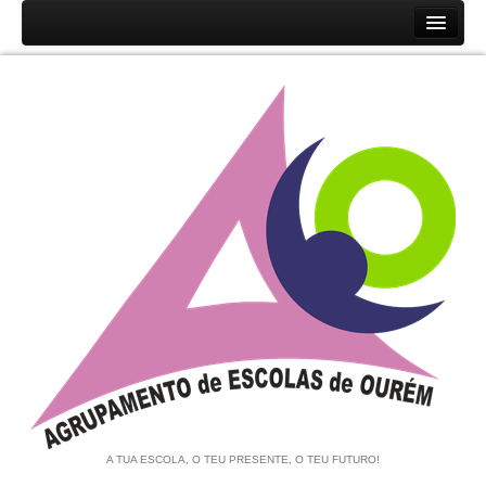
Início
Agrupamento
História
Unidades Orgânicas
Orgãos
Documentos
Associação de Pais e EE
Equipa de Autoavaliação
Notícias
A TUA ESCOLA, O TEU PRESENTE, O TEU FUTURO!
Contratação de Escola