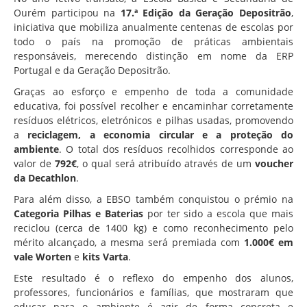
Associação de Estudantes
Ourém participou na
17.ª Edição da Geração Depositrão
,
iniciativa que mobiliza anualmente centenas de escolas por
Erasmus+
todo o país na promoção de práticas ambientais
Calendário Escolar
responsáveis, merecendo distinção em nome da ERP
Portugal e da Geração Depositrão.
Manuais Escolares
Graças ao esforço e empenho de toda a comunidade
Horários
educativa, foi possível recolher e encaminhar corretamente
resíduos elétricos, eletrónicos e pilhas usadas, promovendo
Serviços
a
reciclagem, a economia circular e a proteção do
Secretarias
ambiente
. O total dos resíduos recolhidos corresponde ao
valor de
792€
, o qual será atribuído através de um
voucher
Bibliotecas
da Decathlon
.
Reprografias/Papelarias
Para além disso, a EBSO também conquistou o prémio na
Categoria Pilhas e Baterias
por ter sido a escola que mais
Bufetes/Bares
reciclou (cerca de 1400 kg) e como reconhecimento pelo
mérito alcançado, a mesma será premiada com
1.000€ em
Refeitórios
vale Worten
e
kits Varta
.
SPO
Este resultado é o reflexo do empenho dos alunos,
Contactos
professores, funcionários e famílias, que mostraram que
educar para o ambiente é agir de forma concreta e