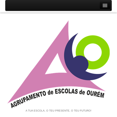
Início
Agrupamento
História
Unidades Orgânicas
Orgãos
Documentos
Associação de Pais e EE
Equipa de Autoavaliação
Notícias
A TUA ESCOLA, O TEU PRESENTE, O TEU FUTURO!
Contratação de Escola