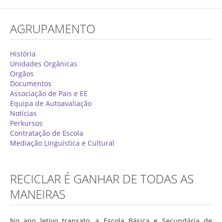
Concurso de Técnicos Especializados
AGRUPAMENTO
Alunos
Oferta Formativa 2026/2027
História
Unidades Orgânicas
Matrículas
Orgãos
Documentos
Critérios Específicos de Avaliação
Associação de Pais e EE
Equipa de Autoavaliação
Ensino Profissionalizante
Notícias
Horários
Perkursos
Contratação de Escola
Educação Especial
Mediação Linguística e Cultural
Ensino de Adultos
Atividades do 1º Ciclo
RECICLAR É GANHAR DE TODAS AS
Clubes & Projetos
MANEIRAS
Exames
No ano letivo transato, a Escola Básica e Secundária de