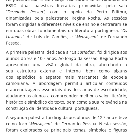
Associação de Estudantes
EBSO duas palestras literárias promovidas pela sala
“
Fernando Pessoa”
, com o apoio da Porto Editora,
Erasmus+
dinamizadas pela palestrante Regina Rocha. As sessões
Calendário Escolar
foram dirigidas a diferentes níveis de ensino e centraram-se
em duas obras fundamentais da literatura portuguesa: “
Os
Manuais Escolares
Lusíadas”
, de Luís de Camões, e “
Mensagem”
, de Fernando
Pessoa.
Horários
A primeira palestra, dedicada a “
Os Lusíadas”
, foi dirigida aos
Serviços
alunos do 9.º e 10.º anos. Ao longo da sessão, Regina Rocha
Secretarias
apresentou uma visão global da obra, abordando a
sua estrutura externa e interna, bem como alguns
Bibliotecas
dos episódios e aspetos mais marcantes da epopeia
camoniana. A abordagem permitiu articular conteúdos
Reprografias/Papelarias
e aprendizagens essenciais dos dois anos de escolaridade,
Bufetes/Bares
ajudando os alunos a compreender melhor o valor literário,
histórico e simbólico do texto, bem como a sua relevância na
Refeitórios
construção da identidade cultural portuguesa.
SPO
A segunda palestra foi dirigida aos alunos de 12.º ano e teve
como foco “
Mensagem”
, de Fernando Pessoa. Nesta sessão,
Contactos
foram explorados os principais temas, símbolos e figuras