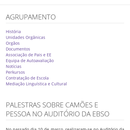
Concurso de Técnicos Especializados
AGRUPAMENTO
Alunos
Oferta Formativa 2026/2027
História
Unidades Orgânicas
Matrículas
Orgãos
Documentos
Critérios Específicos de Avaliação
Associação de Pais e EE
Equipa de Autoavaliação
Ensino Profissionalizante
Notícias
Horários
Perkursos
Contratação de Escola
Educação Especial
Mediação Linguística e Cultural
Ensino de Adultos
Atividades do 1º Ciclo
PALESTRAS SOBRE CAMÕES E
Clubes & Projetos
PESSOA NO AUDITÓRIO DA EBSO
Exames
No passado dia 10 de março, realizaram-se no Auditório da