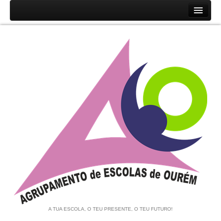
Início
Agrupamento
História
Unidades Orgânicas
Orgãos
Documentos
Associação de Pais e EE
Equipa de Autoavaliação
Notícias
A TUA ESCOLA, O TEU PRESENTE, O TEU FUTURO!
Contratação de Escola