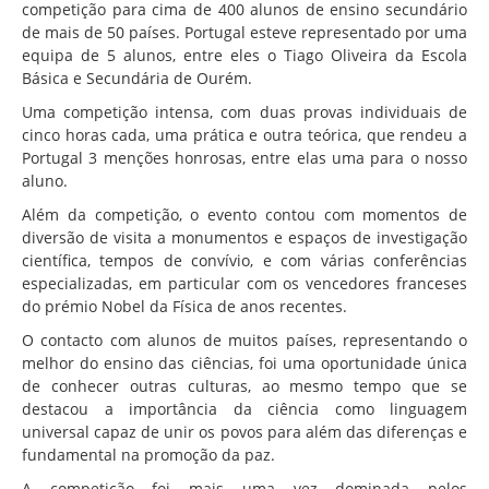
Associação de Estudantes
competição para cima de 400 alunos de ensino secundário
de mais de 50 países. Portugal esteve representado por uma
Erasmus+
equipa de 5 alunos, entre eles o Tiago Oliveira da Escola
Básica e Secundária de Ourém.
Calendário Escolar
Uma competição intensa, com duas provas individuais de
Manuais Escolares
cinco horas cada, uma prática e outra teórica, que rendeu a
Portugal 3 menções honrosas, entre elas uma para o nosso
Horários
aluno.
Serviços
Além da competição, o evento contou com momentos de
Secretarias
diversão de visita a monumentos e espaços de investigação
científica, tempos de convívio, e com várias conferências
Bibliotecas
especializadas, em particular com os vencedores franceses
do prémio Nobel da Física de anos recentes.
Reprografias/Papelarias
O contacto com alunos de muitos países, representando o
Bufetes/Bares
melhor do ensino das ciências, foi uma oportunidade única
de conhecer outras culturas, ao mesmo tempo que se
Refeitórios
destacou a importância da ciência como linguagem
SPO
universal capaz de unir os povos para além das diferenças e
fundamental na promoção da paz.
Contactos
A competição foi mais uma vez dominada pelos