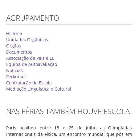
Concurso de Técnicos Especializados
AGRUPAMENTO
Alunos
Oferta Formativa 2026/2027
História
Unidades Orgânicas
Matrículas
Orgãos
Documentos
Critérios Específicos de Avaliação
Associação de Pais e EE
Equipa de Autoavaliação
Ensino Profissionalizante
Notícias
Horários
Perkursos
Contratação de Escola
Educação Especial
Mediação Linguística e Cultural
Ensino de Adultos
Atividades do 1º Ciclo
NAS FÉRIAS TAMBÉM HOUVE ESCOLA
Clubes & Projetos
Paris acolheu entre 18 e 25 de julho as Olimpíadas
Exames
Internacionais da Física, um encontro mundial que pôs em