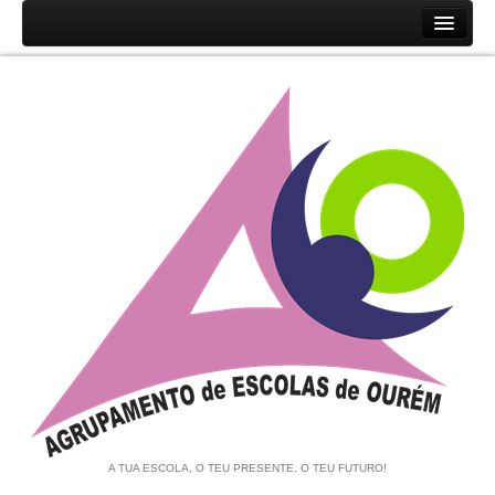
Início
Agrupamento
História
Unidades Orgânicas
Orgãos
Documentos
Associação de Pais e EE
Equipa de Autoavaliação
Notícias
A TUA ESCOLA, O TEU PRESENTE, O TEU FUTURO!
Contratação de Escola