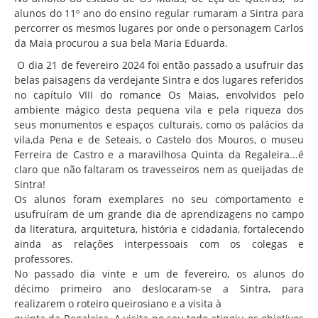
Associação de Estudantes
alunos do 11º ano do ensino regular rumaram a Sintra para
percorrer os mesmos lugares por onde o personagem Carlos
Erasmus+
da Maia procurou a sua bela Maria Eduarda.
Calendário Escolar
O dia 21 de fevereiro 2024 foi então passado a usufruir das
Manuais Escolares
belas paisagens da verdejante Sintra e dos lugares referidos
no capítulo VIII do romance Os Maias, envolvidos pelo
Horários
ambiente mágico desta pequena vila e pela riqueza dos
seus monumentos e espaços culturais, como os palácios da
Serviços
vila,da Pena e de Seteais, o Castelo dos Mouros, o museu
Secretarias
Ferreira de Castro e a maravilhosa Quinta da Regaleira...é
claro que não faltaram os travesseiros nem as queijadas de
Bibliotecas
Sintra!
Os alunos foram exemplares no seu comportamento e
Reprografias/Papelarias
usufruíram de um grande dia de aprendizagens no campo
Bufetes/Bares
da literatura, arquitetura, história e cidadania, fortalecendo
ainda as relações interpessoais com os colegas e
Refeitórios
professores.
No passado dia vinte e um de fevereiro, os alunos do
SPO
décimo primeiro ano deslocaram-se a Sintra, para
Contactos
realizarem o roteiro queirosiano e a visita à