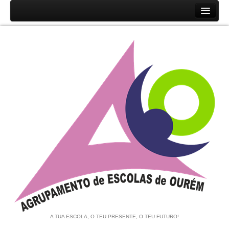
Início
Agrupamento
História
Unidades Orgânicas
Orgãos
Documentos
Associação de Pais e EE
Equipa de Autoavaliação
Notícias
A TUA ESCOLA, O TEU PRESENTE, O TEU FUTURO!
Contratação de Escola