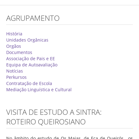
Concurso de Técnicos Especializados
AGRUPAMENTO
Alunos
Oferta Formativa 2026/2027
História
Unidades Orgânicas
Matrículas
Orgãos
Documentos
Critérios Específicos de Avaliação
Associação de Pais e EE
Equipa de Autoavaliação
Ensino Profissionalizante
Notícias
Horários
Perkursos
Contratação de Escola
Educação Especial
Mediação Linguística e Cultural
Ensino de Adultos
Atividades do 1º Ciclo
VISITA DE ESTUDO A SINTRA:
Clubes & Projetos
ROTEIRO QUEIROSIANO
Exames
No âmbito do estudo de Os Maias, de Eça de Queirós, os