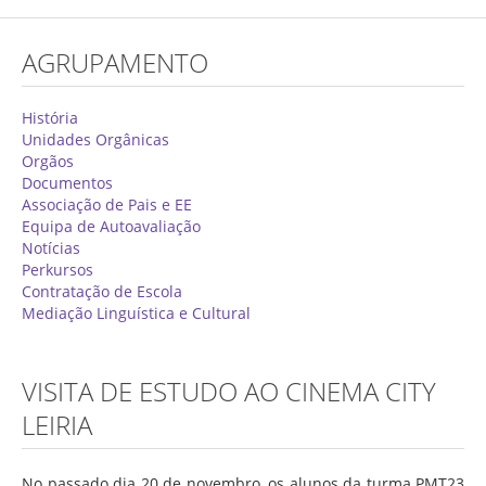
Concurso de Técnicos Especializados
AGRUPAMENTO
Alunos
Oferta Formativa 2026/2027
História
Unidades Orgânicas
Matrículas
Orgãos
Documentos
Critérios Específicos de Avaliação
Associação de Pais e EE
Equipa de Autoavaliação
Ensino Profissionalizante
Notícias
Horários
Perkursos
Contratação de Escola
Educação Especial
Mediação Linguística e Cultural
Ensino de Adultos
Atividades do 1º Ciclo
VISITA DE ESTUDO AO CINEMA CITY
Clubes & Projetos
LEIRIA
Exames
No passado dia 20 de novembro, os alunos da turma PMT23