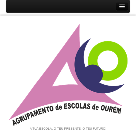
Início
Agrupamento
História
Unidades Orgânicas
Orgãos
Documentos
Associação de Pais e EE
Equipa de Autoavaliação
Notícias
A TUA ESCOLA, O TEU PRESENTE, O TEU FUTURO!
Contratação de Escola