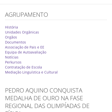
Concurso de Técnicos Especializados
AGRUPAMENTO
Alunos
Oferta Formativa 2026/2027
História
Unidades Orgânicas
Matrículas
Orgãos
Documentos
Critérios Específicos de Avaliação
Associação de Pais e EE
Equipa de Autoavaliação
Ensino Profissionalizante
Notícias
Horários
Perkursos
Contratação de Escola
Educação Especial
Mediação Linguística e Cultural
Ensino de Adultos
Atividades do 1º Ciclo
PEDRO AQUINO CONQUISTA
Clubes & Projetos
MEDALHA DE OURO NA FASE
REGIONAL DAS OLIMPÍADAS DE
Exames