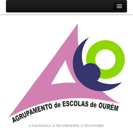
Início
Agrupamento
História
Unidades Orgânicas
Orgãos
Documentos
Associação de Pais e EE
Equipa de Autoavaliação
Notícias
A TUA ESCOLA, O TEU PRESENTE, O TEU FUTURO!
Contratação de Escola