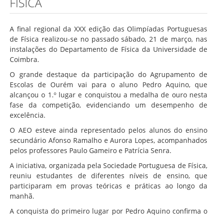
FÍSICA
Associação de Estudantes
Erasmus+
A final regional da XXX edição das Olimpíadas Portuguesas
Calendário Escolar
de Física realizou-se no passado sábado, 21 de março, nas
instalações do Departamento de Física da Universidade de
Manuais Escolares
Coimbra.
Horários
O grande destaque da participação do Agrupamento de
Escolas de Ourém vai para o aluno Pedro Aquino, que
Serviços
alcançou o 1.º lugar e conquistou a medalha de ouro nesta
Secretarias
fase da competição, evidenciando um desempenho de
excelência.
Bibliotecas
O AEO esteve ainda representado pelos alunos do ensino
Reprografias/Papelarias
secundário Afonso Ramalho e Aurora Lopes, acompanhados
pelos professores Paulo Gameiro e Patrícia Senra.
Bufetes/Bares
A iniciativa, organizada pela Sociedade Portuguesa de Física,
Refeitórios
reuniu estudantes de diferentes níveis de ensino, que
participaram em provas teóricas e práticas ao longo da
SPO
manhã.
Contactos
A conquista do primeiro lugar por Pedro Aquino confirma o