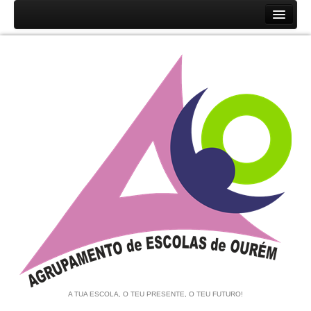
Início
Agrupamento
História
Unidades Orgânicas
Orgãos
Documentos
Associação de Pais e EE
Equipa de Autoavaliação
Notícias
A TUA ESCOLA, O TEU PRESENTE, O TEU FUTURO!
Contratação de Escola