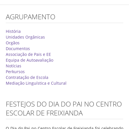
Concurso de Técnicos Especializados
AGRUPAMENTO
Alunos
Oferta Formativa 2026/2027
História
Unidades Orgânicas
Matrículas
Orgãos
Documentos
Critérios Específicos de Avaliação
Associação de Pais e EE
Equipa de Autoavaliação
Ensino Profissionalizante
Notícias
Horários
Perkursos
Contratação de Escola
Educação Especial
Mediação Linguística e Cultural
Ensino de Adultos
Atividades do 1º Ciclo
FESTEJOS DO DIA DO PAI NO CENTRO
Clubes & Projetos
ESCOLAR DE FREIXIANDA
Exames
O Dia do Pai no Centro Escolar de Freixianda foi celebrando