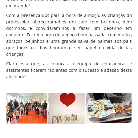
Associação de Estudantes
em grande!
Erasmus+
Com a presença dos pais, à hora de almoço, as crianças do
pré-escolar ofereceram-lhes um café com bolinhos, bem
Calendário Escolar
docinhos, e convidaram-nos a fazer um desenho em
Manuais Escolares
conjunto. Foi uma hora de almoço bem passada, com muitos
abraços, beijinhos e uma grande salva de palmas aos pais
Horários
que todos os dias honram o seu papel na vida destas
crianças.
Serviços
Claro está que, as crianças, a equipa de educadoras e
Secretarias
assistentes ficaram radiantes com o sucesso e adesão desta
atividade!
Bibliotecas
Reprografias/Papelarias
Bufetes/Bares
Refeitórios
SPO
Contactos