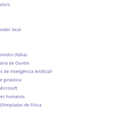
uturo
oder local
ndisi (Itália)
dária de Ourém
e Inteligência Artificial!
e ginástica
Microsoft
ores humanos
Olimpíadas de Física