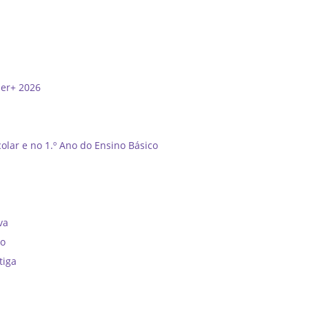
der+ 2026
olar e no 1.º Ano do Ensino Básico
”
va
no
tiga