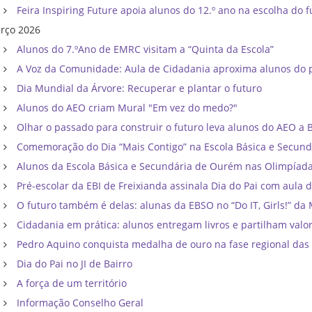
Feira Inspiring Future apoia alunos do 12.º ano na escolha do f
rço 2026
Alunos do 7.ºAno de EMRC visitam a “Quinta da Escola”
A Voz da Comunidade: Aula de Cidadania aproxima alunos do p
Dia Mundial da Árvore: Recuperar e plantar o futuro
Alunos do AEO criam Mural "Em vez do medo?"
Olhar o passado para construir o futuro leva alunos do AEO a Bri
Comemoração do Dia “Mais Contigo” na Escola Básica e Secun
Alunos da Escola Básica e Secundária de Ourém nas Olimpíadas d
Pré-escolar da EBI de Freixianda assinala Dia do Pai com aula d
O futuro também é delas: alunas da EBSO no “Do IT, Girls!” da 
Cidadania em prática: alunos entregam livros e partilham val
Pedro Aquino conquista medalha de ouro na fase regional das 
Dia do Pai no JI de Bairro
A força de um território
Informação Conselho Geral