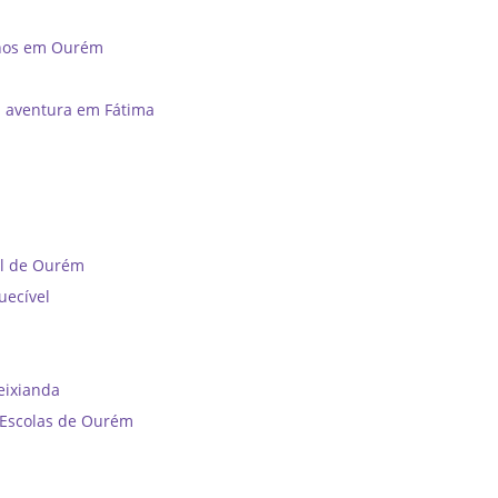
unos em Ourém
a aventura em Fátima
al de Ourém
uecível
reixianda
e Escolas de Ourém