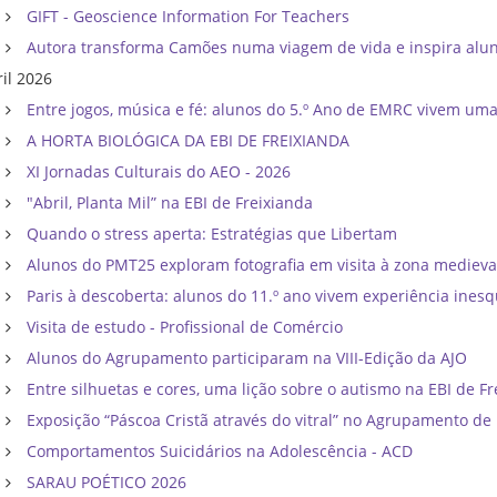
GIFT - Geoscience Information For Teachers
Autora transforma Camões numa viagem de vida e inspira al
ril 2026
Entre jogos, música e fé: alunos do 5.º Ano de EMRC vivem um
A HORTA BIOLÓGICA DA EBI DE FREIXIANDA
XI Jornadas Culturais do AEO - 2026
"Abril, Planta Mil” na EBI de Freixianda
Quando o stress aperta: Estratégias que Libertam
Alunos do PMT25 exploram fotografia em visita à zona mediev
Paris à descoberta: alunos do 11.º ano vivem experiência inesq
Visita de estudo - Profissional de Comércio
Alunos do Agrupamento participaram na VIII-Edição da AJO
Entre silhuetas e cores, uma lição sobre o autismo na EBI de F
Exposição “Páscoa Cristã através do vitral” no Agrupamento d
Comportamentos Suicidários na Adolescência - ACD
SARAU POÉTICO 2026