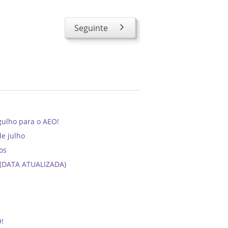
Seguinte
gulho para o AEO!
de julho
os
6 (DATA ATUALIZADA)
O!