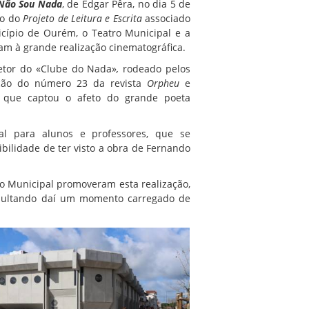
 Não Sou Nada
, de Edgar Pêra, no dia 5 de
to do
Projeto de Leitura e Escrita
associado
icípio de Ourém, o Teatro Municipal e a
am à grande realização cinematográfica.
retor do «Clube do Nada»
,
rodeado pelos
ação do número 23 da revista
Orpheu
e
m que captou o afeto do grande poeta
ral para alunos e professores, que se
ilidade de ter visto a obra de Fernando
o Municipal promoveram esta realização,
resultando daí um momento carregado de