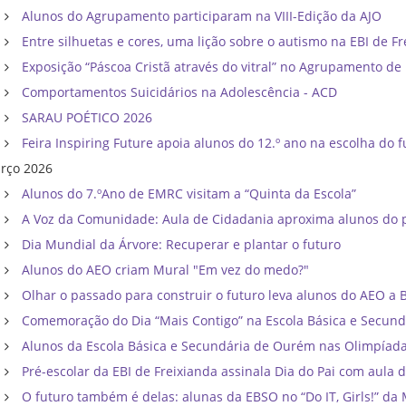
Alunos do Agrupamento participaram na VIII-Edição da AJO
Entre silhuetas e cores, uma lição sobre o autismo na EBI de F
Exposição “Páscoa Cristã através do vitral” no Agrupamento d
Comportamentos Suicidários na Adolescência - ACD
SARAU POÉTICO 2026
Feira Inspiring Future apoia alunos do 12.º ano na escolha do f
rço 2026
Alunos do 7.ºAno de EMRC visitam a “Quinta da Escola”
A Voz da Comunidade: Aula de Cidadania aproxima alunos do p
Dia Mundial da Árvore: Recuperar e plantar o futuro
Alunos do AEO criam Mural "Em vez do medo?"
Olhar o passado para construir o futuro leva alunos do AEO a Bri
Comemoração do Dia “Mais Contigo” na Escola Básica e Secun
Alunos da Escola Básica e Secundária de Ourém nas Olimpíadas d
Pré-escolar da EBI de Freixianda assinala Dia do Pai com aula d
O futuro também é delas: alunas da EBSO no “Do IT, Girls!” da 