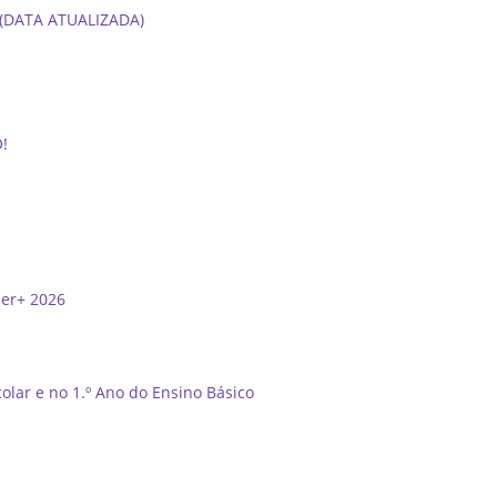
6 (DATA ATUALIZADA)
O!
der+ 2026
olar e no 1.º Ano do Ensino Básico
”