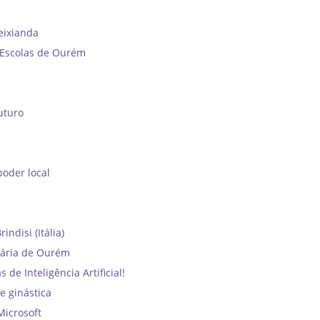
reixianda
e Escolas de Ourém
uturo
oder local
ndisi (Itália)
dária de Ourém
e Inteligência Artificial!
e ginástica
Microsoft