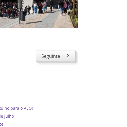
Seguinte
gulho para o AEO!
de julho
os