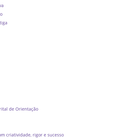
va
no
tiga
tal de Orientação ​
m criatividade, rigor e sucesso