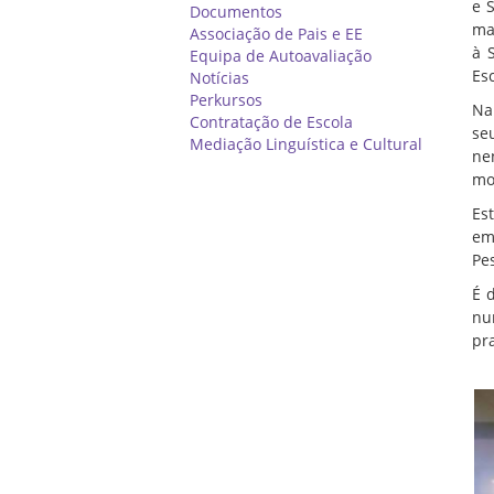
e 
Documentos
ma
Associação de Pais e EE
à 
Equipa de Autoavaliação
Es
Notícias
Perkursos
Na
Contratação de Escola
se
Mediação Linguística e Cultural
ne
mo
Es
em
Pe
É 
nu
pr