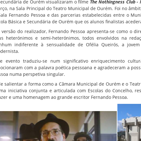
Secundária de Ourém visualizaram o filme
The Nothingness Club -
rço, na Sala Principal do Teatro Municipal de Ourém. Foi no âmbi
Sala Fernando Pessoa e das parcerias estabelecidas entre o Mun
cola Básica e Secundária de Ourém que os alunos finalistas aceder
 versão do realizador, Fernando Pessoa apresenta-se como o di
us heterónimos e semi-heterónimos, todos envolvidos na red
nhum indiferente à sensualidade de Ofélia Queirós, a jove
dernista.
te evento traduziu-se num significativo enriquecimento cultu
ocionaram com a palavra poética pessoana e agradeceram a possib
ssoa numa perspetiva singular.
de salientar a forma como a Câmara Municipal de Ourém e o Teatr
ma iniciativa conjunta e articulada com Escolas do Concelho, 
azer e uma homenagem ao grande escritor Fernando Pessoa.