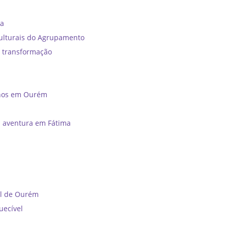
ia
ulturais do Agrupamento
e transformação
unos em Ourém
a aventura em Fátima
al de Ourém
uecível