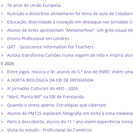
76 anos de União Europeia.
Nutrição e distúrbios alimentares foi tema de aula de Cidadan
Educação, diversidade e inovação em destaque nas Jornadas C
Alunos de Artes apresentam “Metamorfose”: Um grito visual d
Ensino Profissional em Londres
GIFT - Geoscience Information For Teachers
Autora transforma Camões numa viagem de vida e inspira al
ril 2026
Entre jogos, música e fé: alunos do 5.º Ano de EMRC vivem um
A HORTA BIOLÓGICA DA EBI DE FREIXIANDA
XI Jornadas Culturais do AEO - 2026
"Abril, Planta Mil” na EBI de Freixianda
Quando o stress aperta: Estratégias que Libertam
Alunos do PMT25 exploram fotografia em visita à zona mediev
Paris à descoberta: alunos do 11.º ano vivem experiência inesq
Visita de estudo - Profissional de Comércio