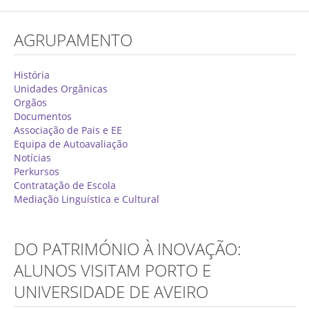
Concurso de Técnicos Especializados
AGRUPAMENTO
Alunos
Oferta Formativa 2026/2027
História
Unidades Orgânicas
Matrículas
Orgãos
Documentos
Critérios Específicos de Avaliação
Associação de Pais e EE
Equipa de Autoavaliação
Ensino Profissionalizante
Notícias
Horários
Perkursos
Contratação de Escola
Educação Especial
Mediação Linguística e Cultural
Ensino de Adultos
Atividades do 1º Ciclo
DO PATRIMÓNIO À INOVAÇÃO:
Clubes & Projetos
ALUNOS VISITAM PORTO E
UNIVERSIDADE DE AVEIRO
Exames