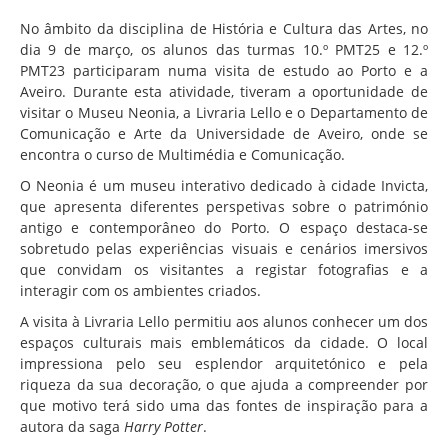
Associação de Estudantes
No âmbito da disciplina de História e Cultura das Artes, no
Erasmus+
dia 9 de março, os alunos das turmas 10.º PMT25 e 12.º
PMT23 participaram numa visita de estudo ao Porto e a
Calendário Escolar
Aveiro. Durante esta atividade, tiveram a oportunidade de
Manuais Escolares
visitar o Museu Neonia, a Livraria Lello e o Departamento de
Comunicação e Arte da Universidade de Aveiro, onde se
Horários
encontra o curso de Multimédia e Comunicação.
Serviços
O Neonia é um museu interativo dedicado à cidade Invicta,
que apresenta diferentes perspetivas sobre o património
Secretarias
antigo e contemporâneo do Porto. O espaço destaca-se
sobretudo pelas experiências visuais e cenários imersivos
Bibliotecas
que convidam os visitantes a registar fotografias e a
Reprografias/Papelarias
interagir com os ambientes criados.
Bufetes/Bares
A visita à Livraria Lello permitiu aos alunos conhecer um dos
espaços culturais mais emblemáticos da cidade. O local
Refeitórios
impressiona pelo seu esplendor arquitetónico e pela
riqueza da sua decoração, o que ajuda a compreender por
SPO
que motivo terá sido uma das fontes de inspiração para a
Contactos
autora da saga
Harry Potter
.