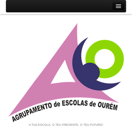
Início
Agrupamento
História
Unidades Orgânicas
Orgãos
Documentos
Associação de Pais e EE
Equipa de Autoavaliação
Notícias
A TUA ESCOLA, O TEU PRESENTE, O TEU FUTURO!
Contratação de Escola