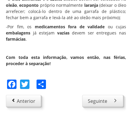
oleão
,
ecoponto
próprio normalmente
laranja
(deixar o óleo
arrefecer; colocá-lo dentro de uma garrafa de plástico;
fechar bem a garrafa e levá-la até ao oleão
mais próximo);
-Por fim, os
medicamentos
fora de validade
ou cujas
embalagens
já estejam
vazias
devem ser entregues nas
farmácias
.
Com toda esta informação, vamos então, nas férias,
proceder à separação!
Facebook
Twitter
Share
Anterior
Seguinte