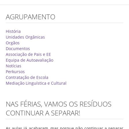
Concurso de Técnicos Especializados
AGRUPAMENTO
Alunos
Oferta Formativa 2026/2027
História
Unidades Orgânicas
Matrículas
Orgãos
Documentos
Critérios Específicos de Avaliação
Associação de Pais e EE
Equipa de Autoavaliação
Ensino Profissionalizante
Notícias
Horários
Perkursos
Contratação de Escola
Educação Especial
Mediação Linguística e Cultural
Ensino de Adultos
Atividades do 1º Ciclo
NAS FÉRIAS, VAMOS OS RESÍDUOS
Clubes & Projetos
CONTINUAR A SEPARAR!
Exames
As aulas já acabaram, mas porque não continuar a separar