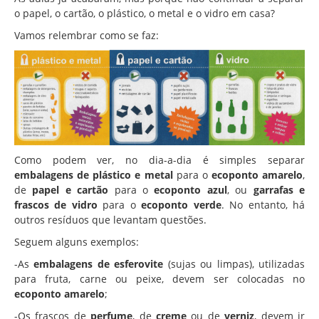
Associação de Estudantes
o papel, o cartão, o plástico, o metal e o vidro em casa?
Erasmus+
Vamos relembrar como se faz:
Calendário Escolar
Manuais Escolares
Horários
Serviços
Secretarias
Como podem ver, no dia-a-dia é simples separar
embalagens de plástico e metal
para o
ecoponto amarelo
,
Bibliotecas
de
papel e cartão
para o
ecoponto azul
, ou
garrafas e
Reprografias/Papelarias
frascos de vidro
para o
ecoponto verde
. No entanto, há
outros resíduos que levantam questões.
Bufetes/Bares
Seguem alguns exemplos:
Refeitórios
-As
embalagens de esferovite
(sujas ou limpas), utilizadas
SPO
para fruta, carne ou peixe, devem ser colocadas no
ecoponto amarelo
;
Contactos
-Os frascos de
perfume
, de
creme
ou de
verniz
, devem ir