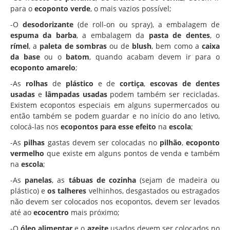
para o
ecoponto verde
, o mais vazios possível;
-O
desodorizante
(de roll-on ou spray), a embalagem de
espuma da barba
, a embalagem da
pasta de dentes
, o
rímel
, a
paleta de sombras
ou de
blush
, bem como a
caixa
da base
ou o
batom
, quando acabam devem ir para o
ecoponto amarelo
;
-As
rolhas
de
plástico
e de
cortiça
,
escovas de dentes
usadas
e
lâmpadas usadas
podem também ser recicladas.
Existem ecopontos especiais em alguns supermercados ou
então também se podem guardar e no início do ano letivo,
colocá-las nos
ecopontos para esse efeito
na
escola
;
-As
pilhas
gastas devem ser colocadas no
pilhão
,
ecoponto
vermelho
que existe em alguns pontos de venda e também
na
escola
;
-As
panelas
, as
tábuas de cozinha
(sejam de madeira ou
plástico) e
os talheres
velhinhos, desgastados ou estragados
não devem ser colocados nos ecopontos, devem ser levados
até ao
ecocentro
mais próximo;
-O
óleo alimentar
e o
azeite
usados devem ser colocados no