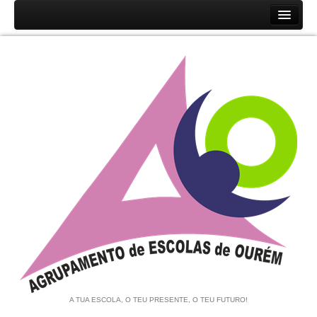
Início
Agrupamento
História
Unidades Orgânicas
Orgãos
Documentos
Associação de Pais e EE
Equipa de Autoavaliação
Notícias
A TUA ESCOLA, O TEU PRESENTE, O TEU FUTURO!
Contratação de Escola