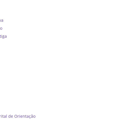
”
va
no
tiga
tal de Orientação ​