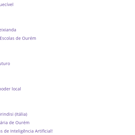
uecível
reixianda
e Escolas de Ourém
uturo
oder local
ndisi (Itália)
dária de Ourém
e Inteligência Artificial!