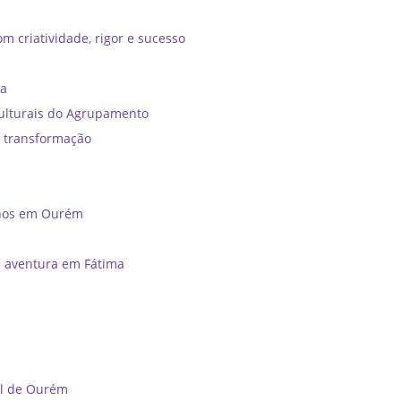
m criatividade, rigor e sucesso
ia
ulturais do Agrupamento
e transformação
unos em Ourém
a aventura em Fátima
al de Ourém