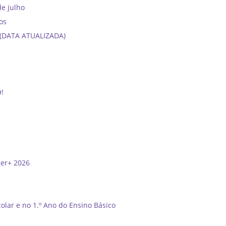
de julho
os
6 (DATA ATUALIZADA)
O!
der+ 2026
olar e no 1.º Ano do Ensino Básico