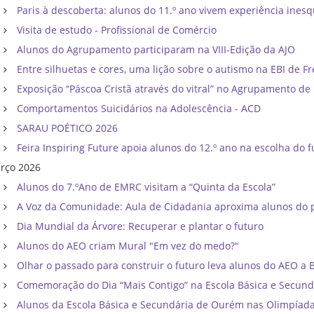
Paris à descoberta: alunos do 11.º ano vivem experiência inesq
Visita de estudo - Profissional de Comércio
Alunos do Agrupamento participaram na VIII-Edição da AJO
Entre silhuetas e cores, uma lição sobre o autismo na EBI de F
Exposição “Páscoa Cristã através do vitral” no Agrupamento d
Comportamentos Suicidários na Adolescência - ACD
SARAU POÉTICO 2026
Feira Inspiring Future apoia alunos do 12.º ano na escolha do f
rço 2026
Alunos do 7.ºAno de EMRC visitam a “Quinta da Escola”
A Voz da Comunidade: Aula de Cidadania aproxima alunos do p
Dia Mundial da Árvore: Recuperar e plantar o futuro
Alunos do AEO criam Mural "Em vez do medo?"
Olhar o passado para construir o futuro leva alunos do AEO a Bri
Comemoração do Dia “Mais Contigo” na Escola Básica e Secun
Alunos da Escola Básica e Secundária de Ourém nas Olimpíadas d