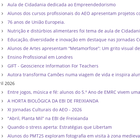
Aula de Cidadania dedicada ao Empreendedorismo
Alunos dos cursos profissionais do AEO apresentam projetos co
76 anos de União Europeia.
Nutrição e distúrbios alimentares foi tema de aula de Cidadan
Educação, diversidade e inovação em destaque nas Jornadas C
Alunos de Artes apresentam “Metamorfose”: Um grito visual d
Ensino Profissional em Londres
GIFT - Geoscience Information For Teachers
Autora transforma Camões numa viagem de vida e inspira al
ril 2026
Entre jogos, música e fé: alunos do 5.º Ano de EMRC vivem um
A HORTA BIOLÓGICA DA EBI DE FREIXIANDA
XI Jornadas Culturais do AEO - 2026
"Abril, Planta Mil” na EBI de Freixianda
Quando o stress aperta: Estratégias que Libertam
Alunos do PMT25 exploram fotografia em visita à zona mediev