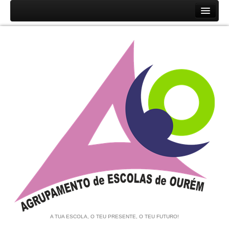
Início
Agrupamento
História
Unidades Orgânicas
Orgãos
Documentos
Associação de Pais e EE
Equipa de Autoavaliação
Notícias
A TUA ESCOLA, O TEU PRESENTE, O TEU FUTURO!
Contratação de Escola