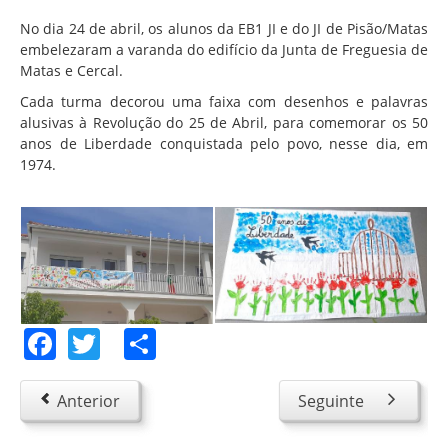
Associação de Estudantes
No dia 24 de abril, os alunos da EB1 JI e do JI de Pisão/Matas
Erasmus+
embelezaram a varanda do edifício da Junta de Freguesia de
Matas e Cercal.
Calendário Escolar
Cada turma decorou uma faixa com desenhos e palavras
Manuais Escolares
alusivas à Revolução do 25 de Abril, para comemorar os 50
anos de Liberdade conquistada pelo povo, nesse dia, em
Horários
1974.
Serviços
Secretarias
Bibliotecas
Reprografias/Papelarias
Bufetes/Bares
Facebook
Twitter
Share
Refeitórios
SPO
Anterior
Seguinte
Contactos