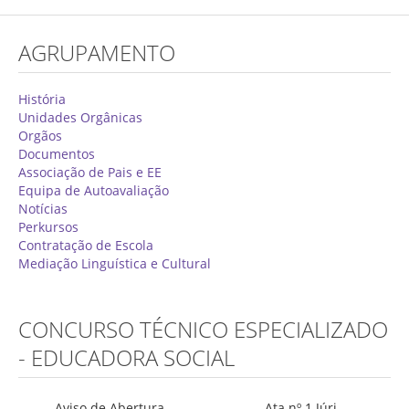
Concurso de Técnicos Especializados
AGRUPAMENTO
Alunos
Oferta Formativa 2026/2027
História
Unidades Orgânicas
Matrículas
Orgãos
Documentos
Critérios Específicos de Avaliação
Associação de Pais e EE
Equipa de Autoavaliação
Ensino Profissionalizante
Notícias
Horários
Perkursos
Contratação de Escola
Educação Especial
Mediação Linguística e Cultural
Ensino de Adultos
Atividades do 1º Ciclo
CONCURSO TÉCNICO ESPECIALIZADO
Clubes & Projetos
- EDUCADORA SOCIAL
Exames
Aviso de Abertura
Ata nº.1 Júri