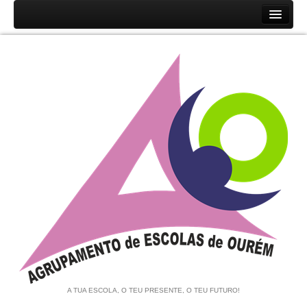
Início
Agrupamento
História
Unidades Orgânicas
Orgãos
Documentos
Associação de Pais e EE
Equipa de Autoavaliação
Notícias
A TUA ESCOLA, O TEU PRESENTE, O TEU FUTURO!
Contratação de Escola