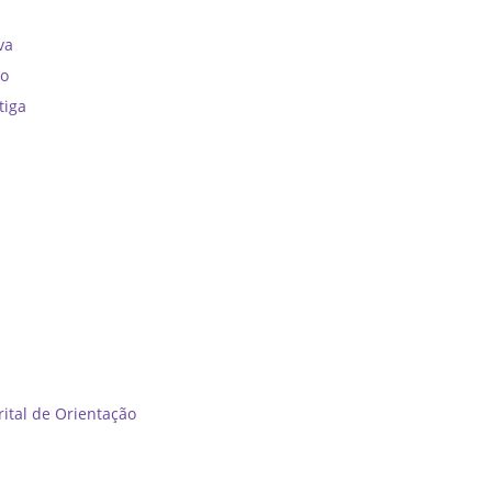
va
no
tiga
tal de Orientação ​