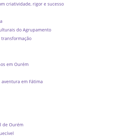
m criatividade, rigor e sucesso
ia
ulturais do Agrupamento
e transformação
unos em Ourém
a aventura em Fátima
al de Ourém
uecível