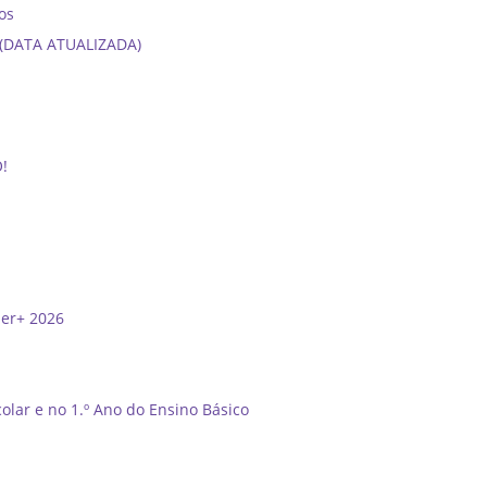
os
6 (DATA ATUALIZADA)
O!
der+ 2026
olar e no 1.º Ano do Ensino Básico
”