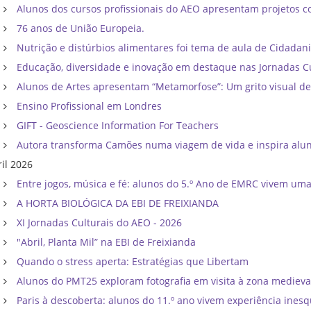
Alunos dos cursos profissionais do AEO apresentam projetos co
76 anos de União Europeia.
Nutrição e distúrbios alimentares foi tema de aula de Cidadan
Educação, diversidade e inovação em destaque nas Jornadas C
Alunos de Artes apresentam “Metamorfose”: Um grito visual d
Ensino Profissional em Londres
GIFT - Geoscience Information For Teachers
Autora transforma Camões numa viagem de vida e inspira al
ril 2026
Entre jogos, música e fé: alunos do 5.º Ano de EMRC vivem um
A HORTA BIOLÓGICA DA EBI DE FREIXIANDA
XI Jornadas Culturais do AEO - 2026
"Abril, Planta Mil” na EBI de Freixianda
Quando o stress aperta: Estratégias que Libertam
Alunos do PMT25 exploram fotografia em visita à zona mediev
Paris à descoberta: alunos do 11.º ano vivem experiência inesq