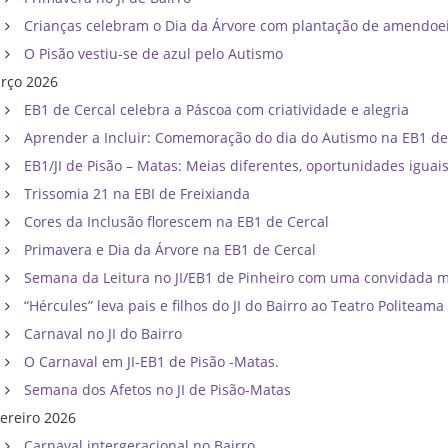
Crianças celebram o Dia da Árvore com plantação de amendoei
O Pisão vestiu-se de azul pelo Autismo
rço 2026
EB1 de Cercal celebra a Páscoa com criatividade e alegria
Aprender a Incluir: Comemoração do dia do Autismo na EB1 de
EB1/JI de Pisão – Matas: Meias diferentes, oportunidades iguais
Trissomia 21 na EBI de Freixianda
Cores da Inclusão florescem na EB1 de Cercal
Primavera e Dia da Árvore na EB1 de Cercal
Semana da Leitura no JI/EB1 de Pinheiro com uma convidada m
“Hércules” leva pais e filhos do JI do Bairro ao Teatro Politeama
Carnaval no JI do Bairro
O Carnaval em JI-EB1 de Pisão -Matas.
Semana dos Afetos no JI de Pisão-Matas
vereiro 2026
Carnaval intergeracional no Bairro