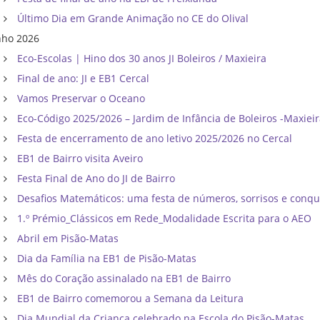
Último Dia em Grande Animação no CE do Olival
nho 2026
Eco-Escolas | Hino dos 30 anos JI Boleiros / Maxieira
Final de ano: JI e EB1 Cercal
Vamos Preservar o Oceano
Eco-Código 2025/2026 – Jardim de Infância de Boleiros -Maxiei
Festa de encerramento de ano letivo 2025/2026 no Cercal
EB1 de Bairro visita Aveiro
Festa Final de Ano do JI de Bairro
Desafios Matemáticos: uma festa de números, sorrisos e conqu
1.º Prémio_Clássicos em Rede_Modalidade Escrita para o AEO
Abril em Pisão-Matas
Dia da Família na EB1 de Pisão-Matas
Mês do Coração assinalado na EB1 de Bairro
EB1 de Bairro comemorou a Semana da Leitura
Dia Mundial da Criança celebrado na Escola do Pisão-Matas