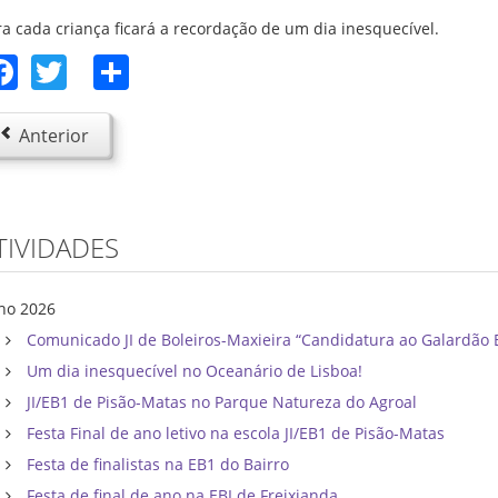
ra cada criança ficará a recordação de um dia inesquecível.
Facebook
Twitter
Share
Anterior
TIVIDADES
lho 2026
Comunicado JI de Boleiros-Maxieira “Candidatura ao Galardão 
Um dia inesquecível no Oceanário de Lisboa!
JI/EB1 de Pisão-Matas no Parque Natureza do Agroal
Festa Final de ano letivo na escola JI/EB1 de Pisão-Matas
Festa de finalistas na EB1 do Bairro
Festa de final de ano na EBI de Freixianda