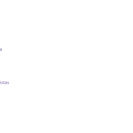
ra
istas