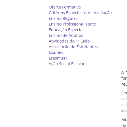
Oferta Formativa
Critérios Específicos de Avaliação
Ensino Regular
Ensino Profissionalizante
Educação Especial
Ensino de Adultos
Atividades do 1º Ciclo
Associação de Estudantes
Exames
Erasmus+
Ação Social Escolar
A 
fo
reu
Se
ca
es
vi
Mu
de