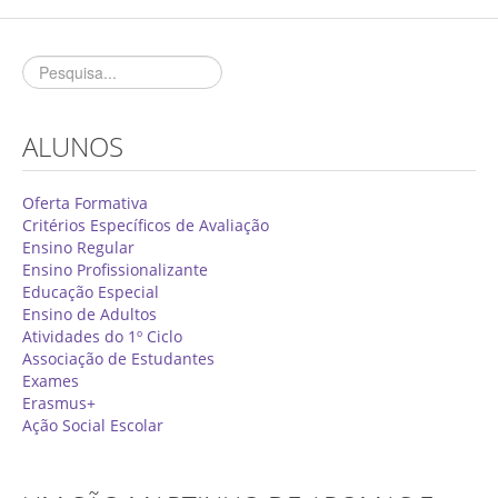
Concurso de Técnicos Especializados
Alunos
Oferta Formativa 2026/2027
ALUNOS
Matrículas
Critérios Específicos de Avaliação
Oferta Formativa
Critérios Específicos de Avaliação
Ensino Profissionalizante
Ensino Regular
Ensino Profissionalizante
Horários
Educação Especial
Educação Especial
Ensino de Adultos
Atividades do 1º Ciclo
Ensino de Adultos
Associação de Estudantes
Exames
Atividades do 1º Ciclo
Erasmus+
Ação Social Escolar
Clubes & Projetos
Exames