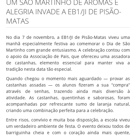
UM SÃO MARTINHO DE AROMAS E
Associação de Estudantes
ALEGRIA INVADE A EB1/JI DE PISÃO-
Erasmus+
MATAS
Calendário Escolar
Manuais Escolares
No dia 7 de novembro, a EB1/JI de Pisão-Matas viveu uma
manhã especialmente festiva ao comemorar o Dia de São
Horários
Martinho com grande entusiasmo. A celebração contou com
Serviços
o apoio da Associação de Pais, que ofereceu uma assadora
de castanhas, elemento essencial para manter viva a
Secretarias
tradição nesta data tão especial.
Bibliotecas
Quando chegou o momento mais aguardado — provar as
castanhas assadas — os alunos fizeram a sua “compra”
Reprografias/Papelarias
através de senhas, trazendo ainda mais diversão à
Bufetes/Bares
atividade. As castanhas, quentinhas e saborosas, foram
acompanhadas por refrescante sumo de laranja natural,
Refeitórios
criando uma combinação perfeita para a celebração.
SPO
Entre risos, convívio e muita boa disposição, a escola viveu
um verdadeiro ambiente de festa. O evento deixou todos de
Contactos
barriguinha cheia e com o coração ainda mais quente,