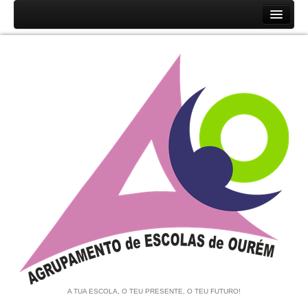
Início
Agrupamento
História
Unidades Orgânicas
Orgãos
Documentos
Associação de Pais e EE
Equipa de Autoavaliação
Notícias
A TUA ESCOLA, O TEU PRESENTE, O TEU FUTURO!
Contratação de Escola