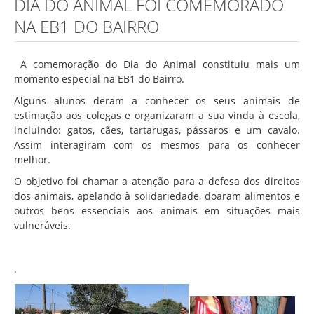
DIA DO ANIMAL FOI COMEMORADO
Associação de Estudantes
NA EB1 DO BAIRRO
Erasmus+
Calendário Escolar
A comemoração do Dia do Animal constituiu mais um
Manuais Escolares
momento especial na EB1 do Bairro.
Alguns alunos deram a conhecer os seus animais de
Horários
estimação aos colegas e organizaram a sua vinda à escola,
Serviços
incluindo: gatos, cães, tartarugas, pássaros e um cavalo.
Assim interagiram com os mesmos para os conhecer
Secretarias
melhor.
Bibliotecas
O objetivo foi chamar a atenção para a defesa dos direitos
dos animais, apelando à solidariedade, doaram alimentos e
Reprografias/Papelarias
outros bens essenciais aos animais em situações mais
Bufetes/Bares
vulneráveis.
Refeitórios
.
SPO
Contactos