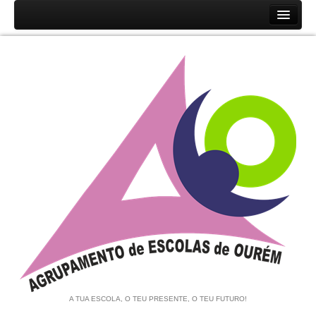
Início
Agrupamento
História
Unidades Orgânicas
Orgãos
Documentos
Associação de Pais e EE
Equipa de Autoavaliação
Notícias
A TUA ESCOLA, O TEU PRESENTE, O TEU FUTURO!
Contratação de Escola