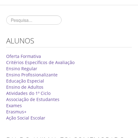
Concurso de Técnicos Especializados
Alunos
Oferta Formativa 2026/2027
ALUNOS
Matrículas
Critérios Específicos de Avaliação
Oferta Formativa
Critérios Específicos de Avaliação
Ensino Profissionalizante
Ensino Regular
Ensino Profissionalizante
Horários
Educação Especial
Educação Especial
Ensino de Adultos
Atividades do 1º Ciclo
Ensino de Adultos
Associação de Estudantes
Exames
Atividades do 1º Ciclo
Erasmus+
Ação Social Escolar
Clubes & Projetos
Exames