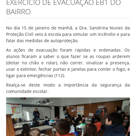
EXERCÍCIO DE EVACUAÇÃO EB1 DO
Associação de Estudantes
BAIRRO
Erasmus+
Calendário Escolar
No dia 15 de janeiro de manhã, a Dra. Sandrina Nunes da
Manuais Escolares
Proteção Civil veio à escola para simular um incêndio e para
falar das medidas de autoproteção.
Horários
As ações de evacuação foram rápidas e ordenadas. Os
Serviços
alunos ficaram a saber o que fazer se as roupas arderem
(deitar no chão e rolar), não correr, sinalizar a presença,
Secretarias
usar o extintor, fechar portas e janelas para conter o fogo, e
ligar para emergências (112).
Bibliotecas
Realça-se deste modo a importância da segurança da
Reprografias/Papelarias
comunidade escolar.
Bufetes/Bares
Refeitórios
SPO
Contactos