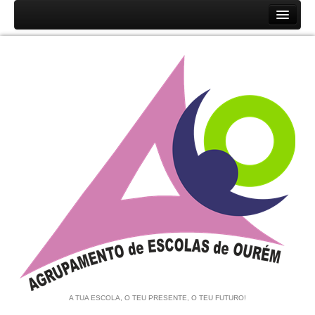
Início
Agrupamento
História
Unidades Orgânicas
Orgãos
Documentos
Associação de Pais e EE
Equipa de Autoavaliação
Notícias
A TUA ESCOLA, O TEU PRESENTE, O TEU FUTURO!
Contratação de Escola