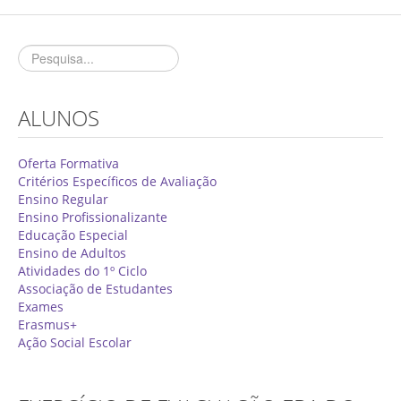
Concurso de Técnicos Especializados
Alunos
Oferta Formativa 2026/2027
ALUNOS
Matrículas
Critérios Específicos de Avaliação
Oferta Formativa
Critérios Específicos de Avaliação
Ensino Profissionalizante
Ensino Regular
Ensino Profissionalizante
Horários
Educação Especial
Educação Especial
Ensino de Adultos
Atividades do 1º Ciclo
Ensino de Adultos
Associação de Estudantes
Exames
Atividades do 1º Ciclo
Erasmus+
Ação Social Escolar
Clubes & Projetos
Exames