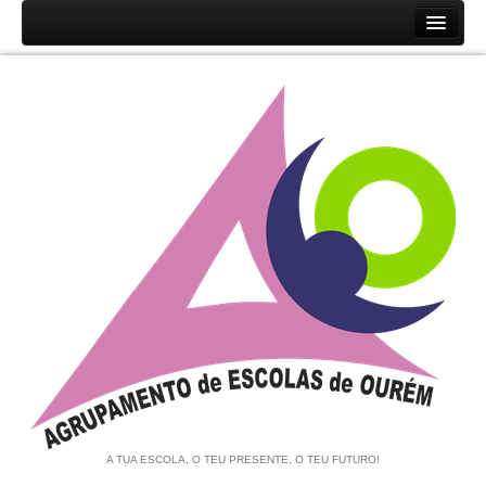
Início
Agrupamento
História
Unidades Orgânicas
Orgãos
Documentos
Associação de Pais e EE
Equipa de Autoavaliação
Notícias
A TUA ESCOLA, O TEU PRESENTE, O TEU FUTURO!
Contratação de Escola