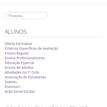
Concurso de Técnicos Especializados
Alunos
Oferta Formativa 2026/2027
ALUNOS
Matrículas
Critérios Específicos de Avaliação
Oferta Formativa
Critérios Específicos de Avaliação
Ensino Profissionalizante
Ensino Regular
Ensino Profissionalizante
Horários
Educação Especial
Educação Especial
Ensino de Adultos
Atividades do 1º Ciclo
Ensino de Adultos
Associação de Estudantes
Exames
Atividades do 1º Ciclo
Erasmus+
Ação Social Escolar
Clubes & Projetos
Exames