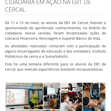
CIDADANIA EM AÇÃO NA EB1 DE
Associação de Estudantes
CERCAL
Erasmus+
Calendário Escolar
De 11 a 15 de maio, os alunos da EB1 de Cercal, tiveram a
Manuais Escolares
oportunidade de aprofundar conhecimentos, no âmbito da
Cidadania. Nesse sentido, foram dinamizadas ações de
Horários
Literacia Financeira, Reciclagem e Suporte Básico de Vida.
Serviços
As atividades realizadas contaram com a participação de
alguns encarregados de educação e das entidades: Instituto
Secretarias
Politécnico de Leiria e a Suma/Valorlis.
Bibliotecas
Esta foi uma semana diferente para os alunos da EB1 de
Cercal, que viveram experiências bastante enriquecedoras.
Reprografias/Papelarias
Bufetes/Bares
Refeitórios
SPO
Contactos