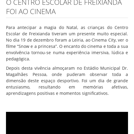
O CENTRO ESCOLAR DE FREIXIANDA
Associação de Estudantes
FOI AO CINEMA
Erasmus+
Calendário Escolar
Para antecipar a magia do Natal, as crianças do Centro
Manuais Escolares
Escolar de Freixianda tiveram um presente muito especial.
No dia 19 de dezembro foram a Leiria, ao Cinema City, ver o
Horários
filme “Snow e a princesa”. O encanto do cinema e toda a sua
envolvência tornou-se numa experiência imersiva, lúdica e
Serviços
pedagógica.
Secretarias
Depois desta vivência almoçaram no Estádio Municipal Dr.
Magalhães Pessoa, onde puderam observar toda a
Bibliotecas
dimensão deste espaço desportivo. Foi um dia de grande
Reprografias/Papelarias
entusiasmo, resultando em memórias afetivas,
aprendizagens positivas e momentos significativos.
Bufetes/Bares
Refeitórios
SPO
Contactos