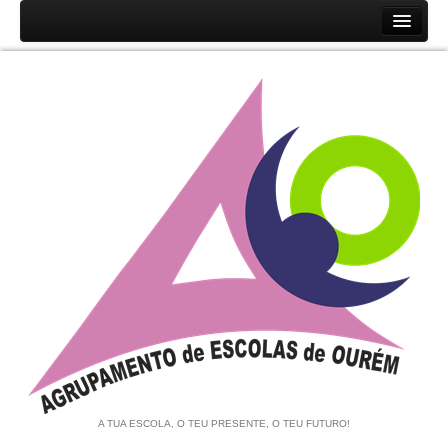
Início
Agrupamento
História
Unidades Orgânicas
Orgãos
Documentos
Associação de Pais e EE
Equipa de Autoavaliação
Notícias
A TUA ESCOLA, O TEU PRESENTE, O TEU FUTURO!
Contratação de Escola