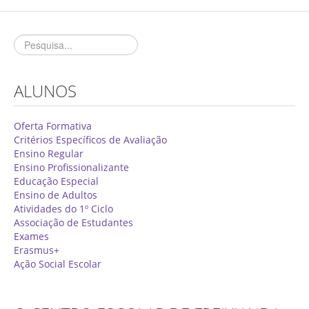
Concurso de Técnicos Especializados
Alunos
Oferta Formativa 2026/2027
ALUNOS
Matrículas
Critérios Específicos de Avaliação
Oferta Formativa
Critérios Específicos de Avaliação
Ensino Profissionalizante
Ensino Regular
Ensino Profissionalizante
Horários
Educação Especial
Educação Especial
Ensino de Adultos
Atividades do 1º Ciclo
Ensino de Adultos
Associação de Estudantes
Exames
Atividades do 1º Ciclo
Erasmus+
Ação Social Escolar
Clubes & Projetos
Exames