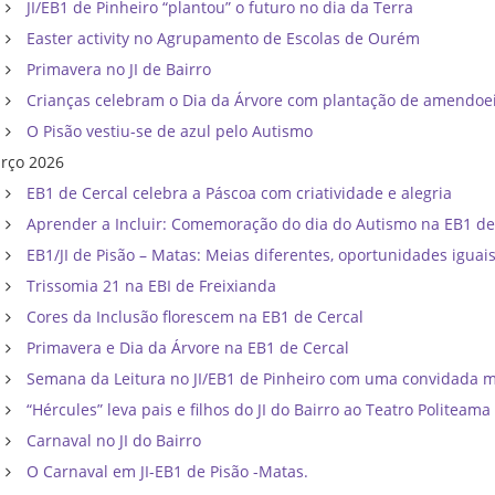
JI/EB1 de Pinheiro “plantou” o futuro no dia da Terra
Easter activity no Agrupamento de Escolas de Ourém
Primavera no JI de Bairro
Crianças celebram o Dia da Árvore com plantação de amendoei
O Pisão vestiu-se de azul pelo Autismo
rço 2026
EB1 de Cercal celebra a Páscoa com criatividade e alegria
Aprender a Incluir: Comemoração do dia do Autismo na EB1 de
EB1/JI de Pisão – Matas: Meias diferentes, oportunidades iguais
Trissomia 21 na EBI de Freixianda
Cores da Inclusão florescem na EB1 de Cercal
Primavera e Dia da Árvore na EB1 de Cercal
Semana da Leitura no JI/EB1 de Pinheiro com uma convidada m
“Hércules” leva pais e filhos do JI do Bairro ao Teatro Politeama
Carnaval no JI do Bairro
O Carnaval em JI-EB1 de Pisão -Matas.