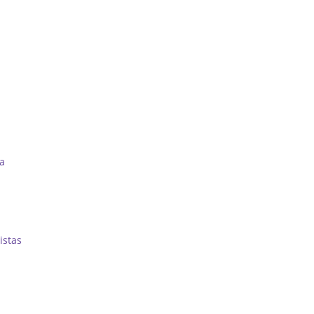
ra
istas