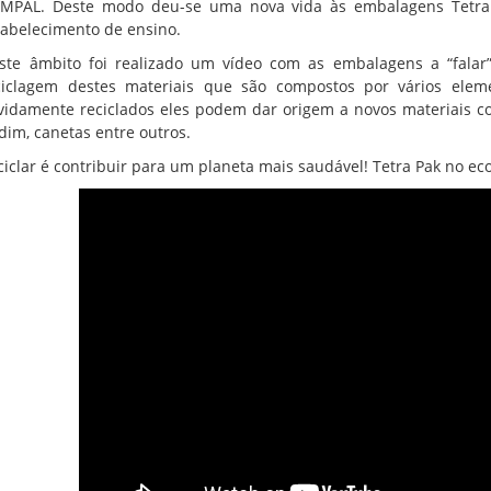
MPAL. Deste modo deu-se uma nova vida às embalagens Tetra P
tabelecimento de ensino.
ste âmbito foi realizado um vídeo com as embalagens a “falar
ciclagem destes materiais que são compostos por vários eleme
vidamente reciclados eles podem dar origem a novos materiais co
rdim, canetas entre outros.
ciclar é contribuir para um planeta mais saudável! Tetra Pak no e