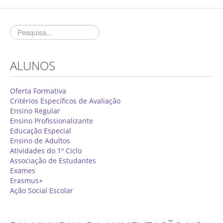
Concurso de Técnicos Especializados
Alunos
Oferta Formativa 2026/2027
ALUNOS
Matrículas
Critérios Específicos de Avaliação
Oferta Formativa
Critérios Específicos de Avaliação
Ensino Profissionalizante
Ensino Regular
Ensino Profissionalizante
Horários
Educação Especial
Educação Especial
Ensino de Adultos
Atividades do 1º Ciclo
Ensino de Adultos
Associação de Estudantes
Exames
Atividades do 1º Ciclo
Erasmus+
Ação Social Escolar
Clubes & Projetos
Exames