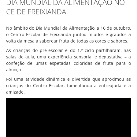
DIA MUNDIAL DA ALIMENTAÇÃO NO
Associação de Estudantes
CE DE FREIXIANDA
Erasmus+
Calendário Escolar
No âmbito do Dia Mundial da Alimentação, a 16 de outubro,
Manuais Escolares
o Centro Escolar de Freixianda juntou miúdos e graúdos à
volta da mesa a saborear fruta de todas as cores e sabores.
Horários
As crianças do pré-escolar e do 1.º ciclo partilharam, nas
Serviços
salas de aula, uma experiência sensorial e degustativa – a
confeção de umas espetadas coloridas de fruta para o
Secretarias
almoço.
Bibliotecas
Foi uma atividade dinâmica e divertida que aproximou as
crianças do Centro Escolar, fomentando a entreajuda e a
Reprografias/Papelarias
amizade.
Bufetes/Bares
Refeitórios
SPO
Contactos