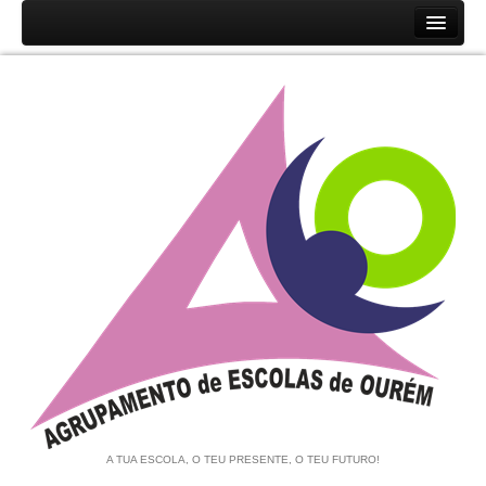
Início
Agrupamento
História
Unidades Orgânicas
Orgãos
Documentos
Associação de Pais e EE
Equipa de Autoavaliação
Notícias
A TUA ESCOLA, O TEU PRESENTE, O TEU FUTURO!
Contratação de Escola