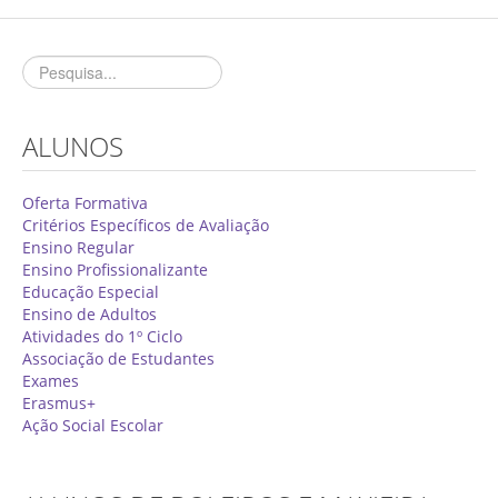
Concurso de Técnicos Especializados
Alunos
Oferta Formativa 2026/2027
ALUNOS
Matrículas
Critérios Específicos de Avaliação
Oferta Formativa
Critérios Específicos de Avaliação
Ensino Profissionalizante
Ensino Regular
Ensino Profissionalizante
Horários
Educação Especial
Educação Especial
Ensino de Adultos
Atividades do 1º Ciclo
Ensino de Adultos
Associação de Estudantes
Exames
Atividades do 1º Ciclo
Erasmus+
Ação Social Escolar
Clubes & Projetos
Exames