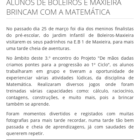
ALUNOS DE BOLEIROS E MAXIEIRA
Associação de Estudantes
BRINCAM COM A MATEMÁTICA
Erasmus+
Calendário Escolar
No passado dia 25 de março foi dia dos meninos finalistas
Manuais Escolares
do pré-escolar, do Jardim Infantil de Boleiros-Maxieira
visitarem os seus padrinhos na E.B 1 de Maxieira, para mais
Horários
uma tarde cheia de aventuras.
Serviços
No âmbito deste 3.º encontro do Projeto "De mãos dadas
criamos pontes para a progressão ao 1º Ciclo", os alunos
Secretarias
trabalharam em grupo e tiveram a oportunidade de
experienciar várias atividades lúdicas, da disciplina de
Bibliotecas
Matemática. Realizaram diversos jogos onde foram
Reprografias/Papelarias
treinadas várias capacidades como: cálculo, raciocínio,
contagens, construções, e muito mais, pois a brincar
Bufetes/Bares
também se aprende.
Refeitórios
Foram momentos divertidos e registados com muitas
fotografias para mais tarde recordar, numa tarde tão bem
SPO
passada e cheia de aprendizagens, já com saudades de
Contactos
quererem repetir.