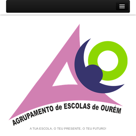
Início
Agrupamento
História
Unidades Orgânicas
Orgãos
Documentos
Associação de Pais e EE
Equipa de Autoavaliação
Notícias
A TUA ESCOLA, O TEU PRESENTE, O TEU FUTURO!
Contratação de Escola