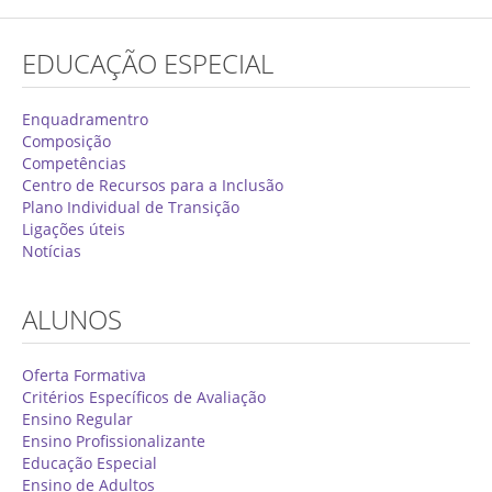
Concurso de Técnicos Especializados
EDUCAÇÃO ESPECIAL
Alunos
Oferta Formativa 2026/2027
Enquadramentro
Composição
Matrículas
Competências
Centro de Recursos para a Inclusão
Critérios Específicos de Avaliação
Plano Individual de Transição
Ligações úteis
Ensino Profissionalizante
Notícias
Horários
Educação Especial
ALUNOS
Ensino de Adultos
Oferta Formativa
Atividades do 1º Ciclo
Critérios Específicos de Avaliação
Ensino Regular
Clubes & Projetos
Ensino Profissionalizante
Exames
Educação Especial
Ensino de Adultos