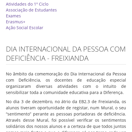
Associação de Estudantes
Atividades do 1º Ciclo
Associação de Estudantes
Erasmus+
Exames
Erasmus+
Calendário Escolar
Ação Social Escolar
Manuais Escolares
Horários
DIA INTERNACIONAL DA PESSOA COM
Serviços
DEFICIÊNCIA - FREIXIANDA
Secretarias
No âmbito da comemoração do Dia Internacional da Pessoa
Bibliotecas
com Deficiência, os docentes de educação especial
Reprografias/Papelarias
organizaram diversas atividades com o intuito de
sensibilizar toda a comunidade educativa para a Diferença.
Bufetes/Bares
No dia 3 de dezembro, no átrio da EB2.3 de Freixianda, os
Refeitórios
alunos tiveram oportunidade de registar, num Mural, o seu
“sentimento” perante as pessoas portadoras de deficiência.
SPO
Através desse Mural, foi possível verificar os sentimentos
Contactos
solidários dos nossos alunos e a certeza de que todos juntos