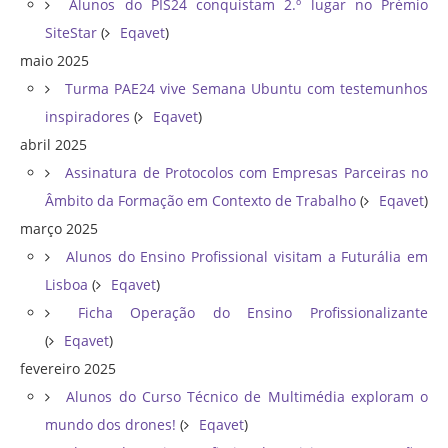
Alunos do PIS24 conquistam 2.º lugar no Prémio
SiteStar
(
Eqavet
)
maio 2025
Turma PAE24 vive Semana Ubuntu com testemunhos
inspiradores
(
Eqavet
)
abril 2025
Assinatura de Protocolos com Empresas Parceiras no
Âmbito da Formação em Contexto de Trabalho
(
Eqavet
)
março 2025
Alunos do Ensino Profissional visitam a Futurália em
Lisboa
(
Eqavet
)
Ficha Operação do Ensino Profissionalizante
(
Eqavet
)
fevereiro 2025
Alunos do Curso Técnico de Multimédia exploram o
mundo dos drones!
(
Eqavet
)