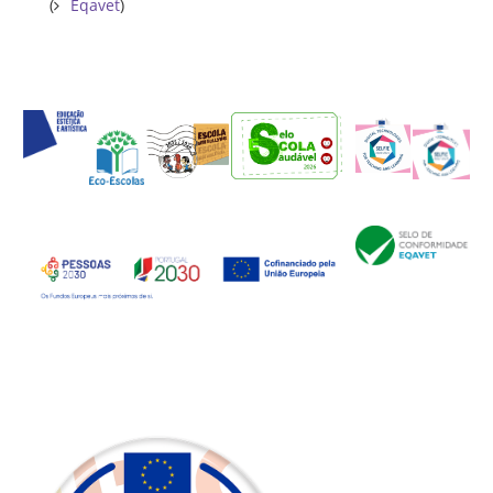
(
Eqavet
)