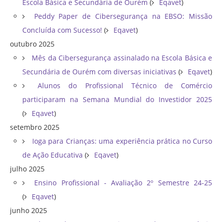
Escola Básica e Secundária de Ourém
(
Eqavet
)
Peddy Paper de Cibersegurança na EBSO: Missão
Concluída com Sucesso!
(
Eqavet
)
outubro 2025
Mês da Cibersegurança assinalado na Escola Básica e
Secundária de Ourém com diversas iniciativas
(
Eqavet
)
Alunos do Profissional Técnico de Comércio
participaram na Semana Mundial do Investidor 2025
(
Eqavet
)
setembro 2025
Ioga para Crianças: uma experiência prática no Curso
de Ação Educativa
(
Eqavet
)
julho 2025
Ensino Profissional - Avaliação 2º Semestre 24-25
(
Eqavet
)
junho 2025