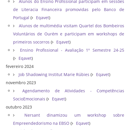
Alunos do Ensino Profissional participam em sessões
de Literacia Financeira promovidas pelo Banco de
Portugal
(
Eqavet
)
Alunos de multimédia visitam Quartel dos Bombeiros
Voluntários de Ourém e participam em workshops de
primeiros socorros
(
Eqavet
)
Ensino Profissional - Avaliação 1º Semestre 24-25
(
Eqavet
)
fevereiro 2024
Job Shadowing Institut Marie Rúbies
(
Eqavet
)
novembro 2023
Agendamento de Atividades - Competências
SocioEmocionais
(
Eqavet
)
outubro 2023
Nersant dinamizou um workshop sobre
Empreendedorismo na EBSO
(
Eqavet
)