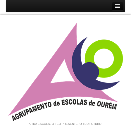
Início
Agrupamento
História
Unidades Orgânicas
Orgãos
Documentos
Associação de Pais e EE
Equipa de Autoavaliação
Notícias
A TUA ESCOLA, O TEU PRESENTE, O TEU FUTURO!
Contratação de Escola