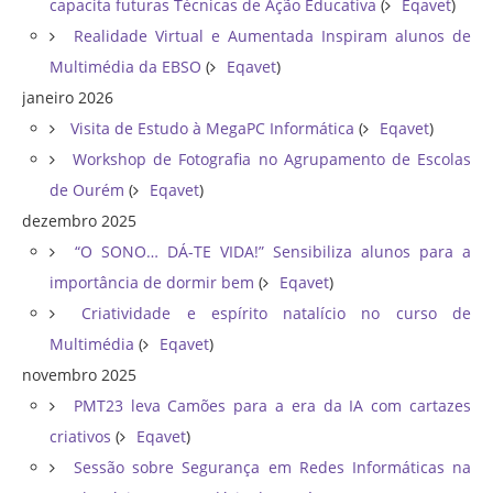
capacita futuras Técnicas de Ação Educativa
(
Eqavet
)
Realidade Virtual e Aumentada Inspiram alunos de
Multimédia da EBSO
(
Eqavet
)
janeiro 2026
Visita de Estudo à MegaPC Informática
(
Eqavet
)
Workshop de Fotografia no Agrupamento de Escolas
de Ourém
(
Eqavet
)
dezembro 2025
“O SONO… DÁ-TE VIDA!” Sensibiliza alunos para a
importância de dormir bem
(
Eqavet
)
Criatividade e espírito natalício no curso de
Multimédia
(
Eqavet
)
novembro 2025
PMT23 leva Camões para a era da IA com cartazes
criativos
(
Eqavet
)
Sessão sobre Segurança em Redes Informáticas na