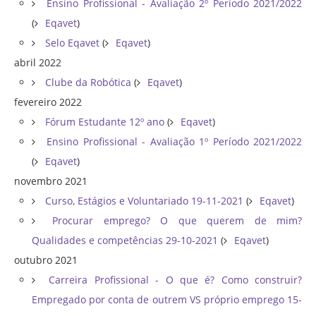
Ensino Profissional - Avaliação 2º Período 2021/2022
(
Eqavet
)
Selo Eqavet
(
Eqavet
)
abril 2022
Clube da Robótica
(
Eqavet
)
fevereiro 2022
Fórum Estudante 12º ano
(
Eqavet
)
Ensino Profissional - Avaliação 1º Período 2021/2022
(
Eqavet
)
novembro 2021
Curso, Estágios e Voluntariado 19-11-2021
(
Eqavet
)
Procurar emprego? O que querem de mim?
Qualidades e competências 29-10-2021
(
Eqavet
)
outubro 2021
Carreira Profissional - O que é? Como construir?
Empregado por conta de outrem VS próprio emprego 15-