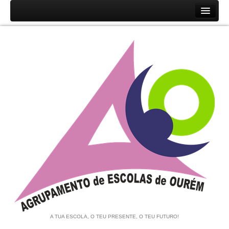
Início
Agrupamento
História
Unidades Orgânicas
Orgãos
Documentos
Associação de Pais e EE
Equipa de Autoavaliação
Notícias
A TUA ESCOLA, O TEU PRESENTE, O TEU FUTURO!
Contratação de Escola