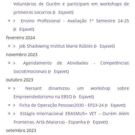
Voluntários de Ourém e participam em workshops de
primeiros socorros
(
Eqavet
)
Ensino Profissional - Avaliação 1º Semestre 24-25
(
Eqavet
)
fevereiro 2024
Job Shadowing Institut Marie Rúbies
(
Eqavet
)
novembro 2023
Agendamento de Atividades - Competências
SocioEmocionais
(
Eqavet
)
outubro 2023
Nersant dinamizou um workshop sobre
Empreendedorismo na EBSO
(
Eqavet
)
Ficha de Operação Pessoas2030 - EP23-24
(
Eqavet
)
Estágio Internacional ERASMUS+ VET – Ourém Além
Fronteiras, Artà (Maiorca) - Espanha
(
Eqavet
)
setembro 2023