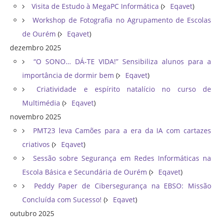
Visita de Estudo à MegaPC Informática
(
Eqavet
)
Workshop de Fotografia no Agrupamento de Escolas
de Ourém
(
Eqavet
)
dezembro 2025
“O SONO… DÁ-TE VIDA!” Sensibiliza alunos para a
importância de dormir bem
(
Eqavet
)
Criatividade e espírito natalício no curso de
Multimédia
(
Eqavet
)
novembro 2025
PMT23 leva Camões para a era da IA com cartazes
criativos
(
Eqavet
)
Sessão sobre Segurança em Redes Informáticas na
Escola Básica e Secundária de Ourém
(
Eqavet
)
Peddy Paper de Cibersegurança na EBSO: Missão
Concluída com Sucesso!
(
Eqavet
)
outubro 2025