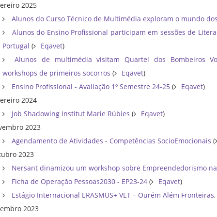
vereiro 2025
Alunos do Curso Técnico de Multimédia exploram o mundo do
Alunos do Ensino Profissional participam em sessões de Liter
Portugal
(
Eqavet
)
Alunos de multimédia visitam Quartel dos Bombeiros V
workshops de primeiros socorros
(
Eqavet
)
Ensino Profissional - Avaliação 1º Semestre 24-25
(
Eqavet
)
vereiro 2024
Job Shadowing Institut Marie Rúbies
(
Eqavet
)
vembro 2023
Agendamento de Atividades - Competências SocioEmocionais
(
tubro 2023
Nersant dinamizou um workshop sobre Empreendedorismo n
Ficha de Operação Pessoas2030 - EP23-24
(
Eqavet
)
Estágio Internacional ERASMUS+ VET – Ourém Além Fronteiras, 
tembro 2023