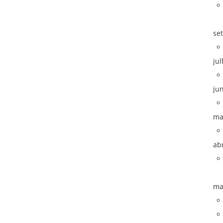
se
ju
ju
ma
ab
ma