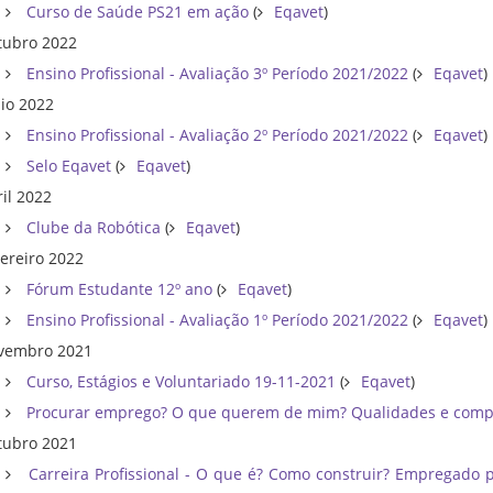
Curso de Saúde PS21 em ação
(
Eqavet
)
tubro 2022
Ensino Profissional - Avaliação 3º Período 2021/2022
(
Eqavet
)
io 2022
Ensino Profissional - Avaliação 2º Período 2021/2022
(
Eqavet
)
Selo Eqavet
(
Eqavet
)
ril 2022
Clube da Robótica
(
Eqavet
)
vereiro 2022
Fórum Estudante 12º ano
(
Eqavet
)
Ensino Profissional - Avaliação 1º Período 2021/2022
(
Eqavet
)
vembro 2021
Curso, Estágios e Voluntariado 19-11-2021
(
Eqavet
)
Procurar emprego? O que querem de mim? Qualidades e comp
tubro 2021
Carreira Profissional - O que é? Como construir? Empregado