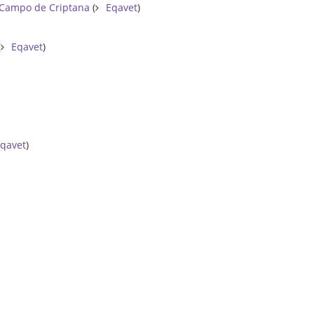
 Campo de Criptana
(
Eqavet
)
(
Eqavet
)
qavet
)