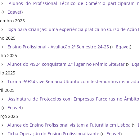
Alunos do Profissional Técnico de Comércio participaram
(
Eqavet
)
tembro 2025
Ioga para Crianças: uma experiência prática no Curso de Ação
lho 2025
Ensino Profissional - Avaliação 2º Semestre 24-25
(
Eqavet
)
nho 2025
Alunos do PIS24 conquistam 2.º lugar no Prémio SiteStar
(
Eqa
io 2025
Turma PAE24 vive Semana Ubuntu com testemunhos inspirad
ril 2025
Assinatura de Protocolos com Empresas Parceiras no Âmbit
(
Eqavet
)
rço 2025
Alunos do Ensino Profissional visitam a Futurália em Lisboa
(
Ficha Operação do Ensino Profissionalizante
(
Eqavet
)