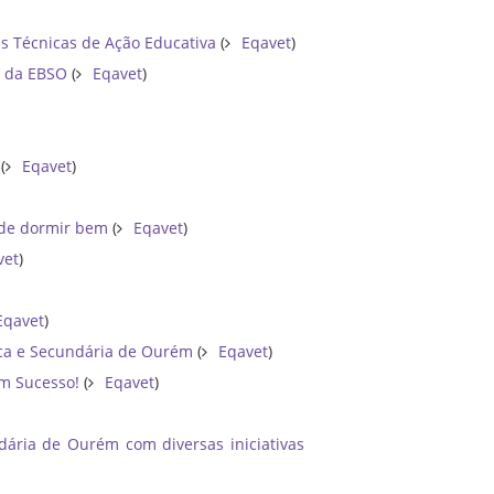
as Técnicas de Ação Educativa
(
Eqavet
)
a da EBSO
(
Eqavet
)
m
(
Eqavet
)
a de dormir bem
(
Eqavet
)
vet
)
Eqavet
)
ica e Secundária de Ourém
(
Eqavet
)
om Sucesso!
(
Eqavet
)
ária de Ourém com diversas iniciativas