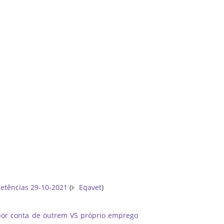
etências 29-10-2021
(
Eqavet
)
 por conta de outrem VS próprio emprego