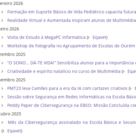
vereiro 2026
Formação em Suporte Básico de Vida Pediátrico capacita futur
Realidade Virtual e Aumentada Inspiram alunos de Multimédi
neiro 2026
Visita de Estudo à MegaPC Informática
(
Eqavet
)
Workshop de Fotografia no Agrupamento de Escolas de Ouré
zembro 2025
“O SONO… DÁ-TE VIDA!” Sensibiliza alunos para a importânci
Criatividade e espírito natalício no curso de Multimédia
(
Eqa
vembro 2025
PMT23 leva Camões para a era da IA com cartazes criativos
(
Sessão sobre Segurança em Redes Informáticas na Escola Bás
Peddy Paper de Cibersegurança na EBSO: Missão Concluída c
tubro 2025
Mês da Cibersegurança assinalado na Escola Básica e Secund
(
Eqavet
)