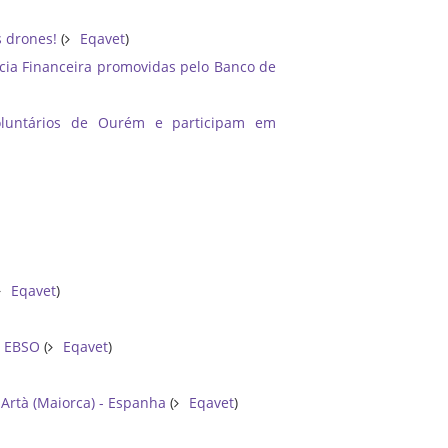
s drones!
(
Eqavet
)
acia Financeira promovidas pelo Banco de
oluntários de Ourém e participam em
Eqavet
)
a EBSO
(
Eqavet
)
Artà (Maiorca) - Espanha
(
Eqavet
)