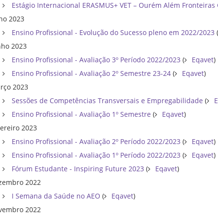
Estágio Internacional ERASMUS+ VET – Ourém Além Fronteiras
lho 2023
Ensino Profissional - Evolução do Sucesso pleno em 2022/2023
nho 2023
Ensino Profissional - Avaliação 3º Período 2022/2023
(
Eqavet
)
Ensino Profissional - Avaliação 2º Semestre 23-24
(
Eqavet
)
rço 2023
Sessões de Competências Transversais e Empregabilidade
(
E
Ensino Profissional - Avaliação 1º Semestre
(
Eqavet
)
vereiro 2023
Ensino Profissional - Avaliação 2º Período 2022/2023
(
Eqavet
)
Ensino Profissional - Avaliação 1º Período 2022/2023
(
Eqavet
)
Fórum Estudante - Inspiring Future 2023
(
Eqavet
)
zembro 2022
I Semana da Saúde no AEO
(
Eqavet
)
vembro 2022