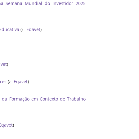
 na Semana Mundial do Investidor 2025
 Educativa
(
Eqavet
)
vet
)
ores
(
Eqavet
)
o da Formação em Contexto de Trabalho
Eqavet
)