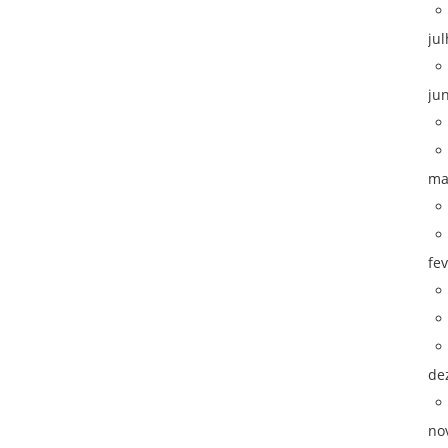
ju
ju
ma
fe
de
no