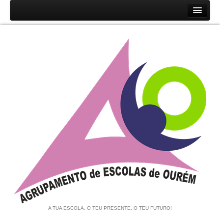
Início
Agrupamento
História
Unidades Orgânicas
Orgãos
Documentos
Associação de Pais e EE
Equipa de Autoavaliação
Notícias
A TUA ESCOLA, O TEU PRESENTE, O TEU FUTURO!
Contratação de Escola