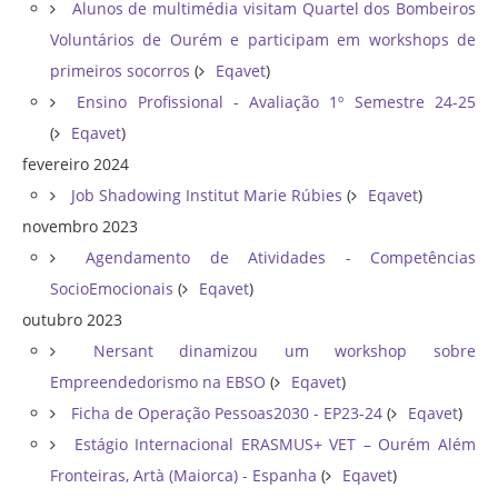
Alunos de multimédia visitam Quartel dos Bombeiros
Voluntários de Ourém e participam em workshops de
primeiros socorros
(
Eqavet
)
Ensino Profissional - Avaliação 1º Semestre 24-25
(
Eqavet
)
fevereiro 2024
Job Shadowing Institut Marie Rúbies
(
Eqavet
)
novembro 2023
Agendamento de Atividades - Competências
SocioEmocionais
(
Eqavet
)
outubro 2023
Nersant dinamizou um workshop sobre
Empreendedorismo na EBSO
(
Eqavet
)
Ficha de Operação Pessoas2030 - EP23-24
(
Eqavet
)
Estágio Internacional ERASMUS+ VET – Ourém Além
Fronteiras, Artà (Maiorca) - Espanha
(
Eqavet
)