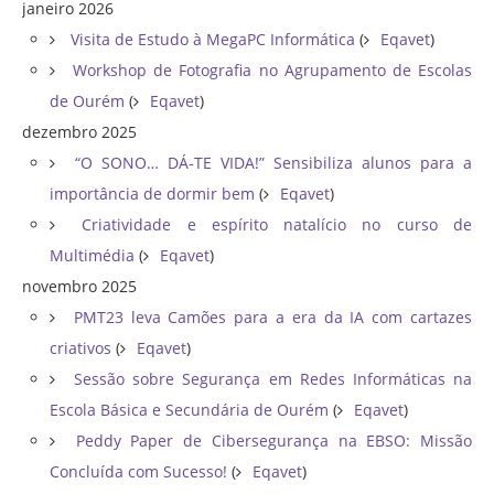
janeiro 2026
Visita de Estudo à MegaPC Informática
(
Eqavet
)
Workshop de Fotografia no Agrupamento de Escolas
de Ourém
(
Eqavet
)
dezembro 2025
“O SONO… DÁ-TE VIDA!” Sensibiliza alunos para a
importância de dormir bem
(
Eqavet
)
Criatividade e espírito natalício no curso de
Multimédia
(
Eqavet
)
novembro 2025
PMT23 leva Camões para a era da IA com cartazes
criativos
(
Eqavet
)
Sessão sobre Segurança em Redes Informáticas na
Escola Básica e Secundária de Ourém
(
Eqavet
)
Peddy Paper de Cibersegurança na EBSO: Missão
Concluída com Sucesso!
(
Eqavet
)