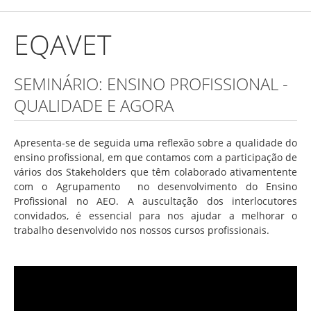
Concurso de Técnicos Especializados
EQAVET
Alunos
Oferta Formativa 2026/2027
SEMINÁRIO: ENSINO PROFISSIONAL -
Matrículas
QUALIDADE E AGORA
Critérios Específicos de Avaliação
Apresenta-se de seguida uma reflexão sobre a qualidade do
Ensino Profissionalizante
ensino profissional, em que contamos com a participação de
Horários
vários dos Stakeholders que têm colaborado ativamentente
com o Agrupamento no desenvolvimento do Ensino
Educação Especial
Profissional no AEO. A auscultação dos interlocutores
convidados, é essencial para nos ajudar a melhorar o
Ensino de Adultos
trabalho desenvolvido nos nossos cursos profissionais.
Atividades do 1º Ciclo
Clubes & Projetos
Exames