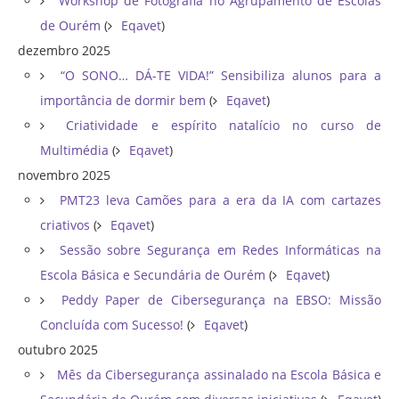
Workshop de Fotografia no Agrupamento de Escolas
de Ourém
(
Eqavet
)
dezembro 2025
“O SONO… DÁ-TE VIDA!” Sensibiliza alunos para a
importância de dormir bem
(
Eqavet
)
Criatividade e espírito natalício no curso de
Multimédia
(
Eqavet
)
novembro 2025
PMT23 leva Camões para a era da IA com cartazes
criativos
(
Eqavet
)
Sessão sobre Segurança em Redes Informáticas na
Escola Básica e Secundária de Ourém
(
Eqavet
)
Peddy Paper de Cibersegurança na EBSO: Missão
Concluída com Sucesso!
(
Eqavet
)
outubro 2025
Mês da Cibersegurança assinalado na Escola Básica e