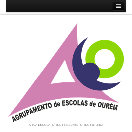
Início
Agrupamento
História
Unidades Orgânicas
Orgãos
Documentos
Associação de Pais e EE
Equipa de Autoavaliação
Notícias
A TUA ESCOLA, O TEU PRESENTE, O TEU FUTURO!
Contratação de Escola