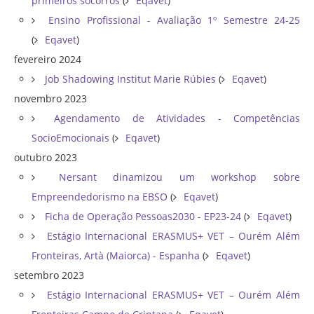
primeiros socorros
(
Eqavet
)
Ensino Profissional - Avaliação 1º Semestre 24-25
(
Eqavet
)
fevereiro 2024
Job Shadowing Institut Marie Rúbies
(
Eqavet
)
novembro 2023
Agendamento de Atividades - Competências
SocioEmocionais
(
Eqavet
)
outubro 2023
Nersant dinamizou um workshop sobre
Empreendedorismo na EBSO
(
Eqavet
)
Ficha de Operação Pessoas2030 - EP23-24
(
Eqavet
)
Estágio Internacional ERASMUS+ VET – Ourém Além
Fronteiras, Artà (Maiorca) - Espanha
(
Eqavet
)
setembro 2023
Estágio Internacional ERASMUS+ VET – Ourém Além