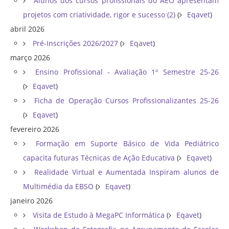
Alunos dos cursos profissionais do AEO apresentam
projetos com criatividade, rigor e sucesso (2)
(
Eqavet
)
abril 2026
Pré-Inscrições 2026/2027
(
Eqavet
)
março 2026
Ensino Profissional - Avaliação 1º Semestre 25-26
(
Eqavet
)
Ficha de Operação Cursos Profissionalizantes 25-26
(
Eqavet
)
fevereiro 2026
Formação em Suporte Básico de Vida Pediátrico
capacita futuras Técnicas de Ação Educativa
(
Eqavet
)
Realidade Virtual e Aumentada Inspiram alunos de
Multimédia da EBSO
(
Eqavet
)
janeiro 2026
Visita de Estudo à MegaPC Informática
(
Eqavet
)