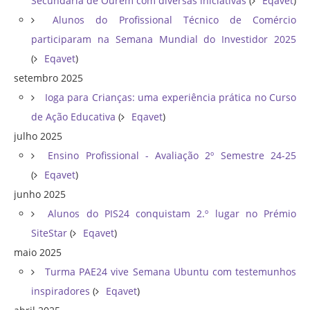
Secundária de Ourém com diversas iniciativas
(
Eqavet
)
Alunos do Profissional Técnico de Comércio
participaram na Semana Mundial do Investidor 2025
(
Eqavet
)
setembro 2025
Ioga para Crianças: uma experiência prática no Curso
de Ação Educativa
(
Eqavet
)
julho 2025
Ensino Profissional - Avaliação 2º Semestre 24-25
(
Eqavet
)
junho 2025
Alunos do PIS24 conquistam 2.º lugar no Prémio
SiteStar
(
Eqavet
)
maio 2025
Turma PAE24 vive Semana Ubuntu com testemunhos
inspiradores
(
Eqavet
)