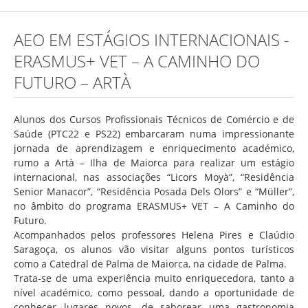
Concurso de Técnicos Especializados
AEO EM ESTÁGIOS INTERNACIONAIS -
Alunos
ERASMUS+ VET – A CAMINHO DO
Oferta Formativa 2026/2027
FUTURO – ARTÀ
Matrículas
Alunos dos Cursos Profissionais Técnicos de Comércio e de
Critérios Específicos de Avaliação
Saúde (PTC22 e PS22) embarcaram numa impressionante
Ensino Profissionalizante
jornada de aprendizagem e enriquecimento académico,
rumo a Artà – Ilha de Maiorca para realizar um estágio
Horários
internacional, nas associações “Licors Moyà”, “Residência
Senior Manacor”, “Residência Posada Dels Olors” e “Müller”,
Educação Especial
no âmbito do programa ERASMUS+ VET – A Caminho do
Ensino de Adultos
Futuro.
Acompanhados pelos professores Helena Pires e Claúdio
Atividades do 1º Ciclo
Saragoça, os alunos vão visitar alguns pontos turísticos
como a Catedral de Palma de Maiorca, na cidade de Palma.
Clubes & Projetos
Trata-se de uma experiência muito enriquecedora, tanto a
Exames
nível académico, como pessoal, dando a oportunidade de
conhecer lugares novos, de saborear uma gastronomia