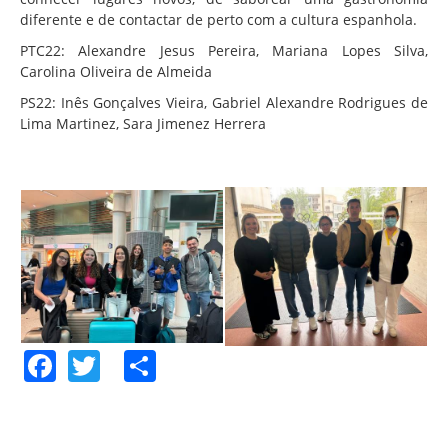
Associação de Estudantes
diferente e de contactar de perto com a cultura espanhola.
Erasmus+
PTC22: Alexandre Jesus Pereira, Mariana Lopes Silva,
Carolina Oliveira de Almeida
Calendário Escolar
PS22: Inês Gonçalves Vieira, Gabriel Alexandre Rodrigues de
Manuais Escolares
Lima Martinez, Sara Jimenez Herrera
Horários
Serviços
Secretarias
Bibliotecas
Reprografias/Papelarias
Bufetes/Bares
Facebook
Twitter
Share
Refeitórios
SPO
Contactos