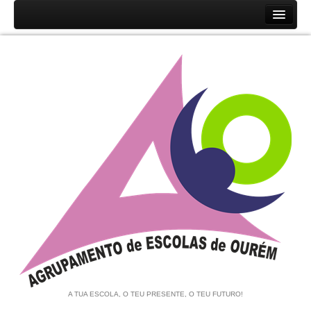
Início
Agrupamento
História
Unidades Orgânicas
Orgãos
Documentos
Associação de Pais e EE
Equipa de Autoavaliação
Notícias
A TUA ESCOLA, O TEU PRESENTE, O TEU FUTURO!
Contratação de Escola