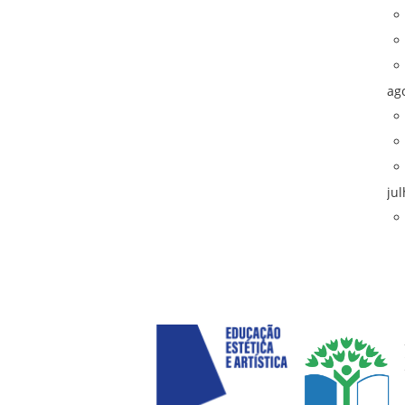
ag
ju