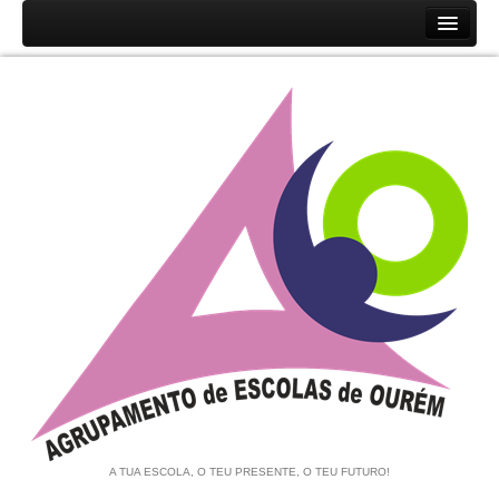
Início
Agrupamento
História
Unidades Orgânicas
Orgãos
Documentos
Associação de Pais e EE
Equipa de Autoavaliação
Notícias
A TUA ESCOLA, O TEU PRESENTE, O TEU FUTURO!
Contratação de Escola